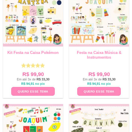
Kit Festa na Caixa Pokémon
Festa na Caixa Música &
Instrumentos
Avaliação
5
R$
99,90
R$
99,90
de 5
Em até 3x de
R$
33,30
Em até 3x de
R$
33,30
R$
94,91
no pix
R$
94,91
no pix
QUERO ESSE TEMA
QUERO ESSE TEMA