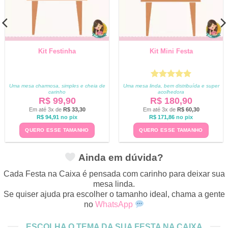
Kit Festinha
Kit Mini Festa
Avaliação
5
Uma mesa charmosa, simples e cheia de
Uma mesa linda, bem distribuída e super
carinho
acolhedora
de 5
R$
99,90
R$
180,90
Em até 3x de
R$
33,30
Em até 3x de
R$
60,30
R$
94,91
no pix
R$
171,86
no pix
QUERO ESSE TAMANHO
QUERO ESSE TAMANHO
Ainda em dúvida?
Cada Festa na Caixa é pensada com carinho para deixar sua
mesa linda.
Se quiser ajuda pra escolher o tamanho ideal, chama a gente
no
WhatsApp
ESCOLHA O TEMA DA SUA FESTA NA CAIXA