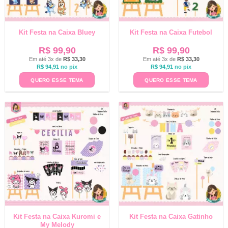
Kit Festa na Caixa Bluey
Kit Festa na Caixa Futebol
R$
99,90
R$
99,90
Em até 3x de
R$
33,30
Em até 3x de
R$
33,30
R$
94,91
no pix
R$
94,91
no pix
QUERO ESSE TEMA
QUERO ESSE TEMA
Kit Festa na Caixa Kuromi e
Kit Festa na Caixa Gatinho
My Melody