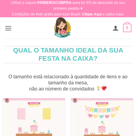
Utilize o cupom
PRIMEIRACOMPRA
para ter 5% de desconto no seu
Skip
primeiro pedido ♥​
to
Condições de frete grátis para todo Brasil,
Clique Aqui
e saiba mais.
content
0
QUAL O TAMANHO IDEAL DA SUA
FESTA NA CAIXA?
O tamanho está relacionado à quantidade de itens e ao
tamanho da mesa,
não ao número de convidados