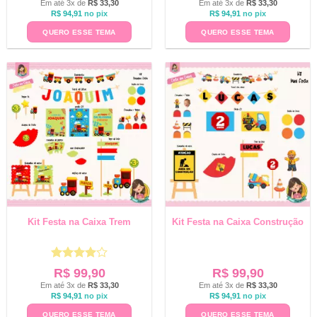
Em até 3x de
R$
33,30
Em até 3x de
R$
33,30
R$
94,91
no pix
R$
94,91
no pix
QUERO ESSE TEMA
QUERO ESSE TEMA
Kit Festa na Caixa Trem
Kit Festa na Caixa Construção
Avaliação
R$
99,90
R$
99,90
4
de 5
Em até 3x de
R$
33,30
Em até 3x de
R$
33,30
R$
94,91
no pix
R$
94,91
no pix
QUERO ESSE TEMA
QUERO ESSE TEMA