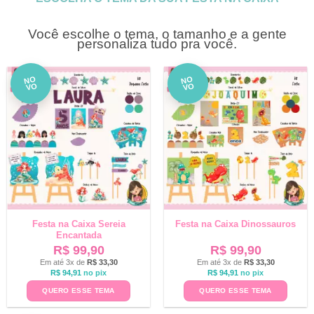
Você escolhe o tema, o tamanho e a gente
personaliza tudo pra você.
NO
NO
VO
VO
Festa na Caixa Sereia
Festa na Caixa Dinossauros
Encantada
R$
99,90
R$
99,90
Em até 3x de
R$
33,30
Em até 3x de
R$
33,30
R$
94,91
no pix
R$
94,91
no pix
QUERO ESSE TEMA
QUERO ESSE TEMA