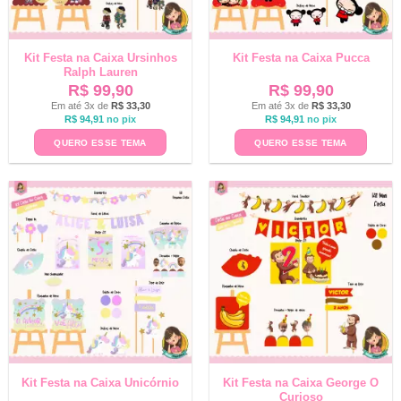
Kit Festa na Caixa Ursinhos
Kit Festa na Caixa Pucca
Ralph Lauren
R$
99,90
R$
99,90
Em até 3x de
R$
33,30
Em até 3x de
R$
33,30
R$
94,91
no pix
R$
94,91
no pix
QUERO ESSE TEMA
QUERO ESSE TEMA
Kit Festa na Caixa Unicórnio
Kit Festa na Caixa George O
Curioso