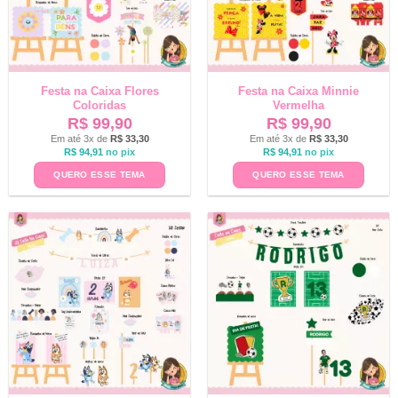
Festa na Caixa Flores
Festa na Caixa Minnie
Coloridas
Vermelha
R$
99,90
R$
99,90
Em até 3x de
R$
33,30
Em até 3x de
R$
33,30
R$
94,91
no pix
R$
94,91
no pix
QUERO ESSE TEMA
QUERO ESSE TEMA