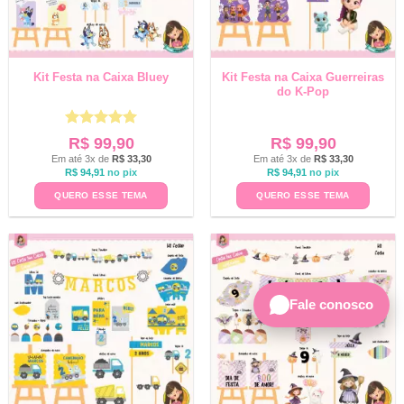
Kit Festa na Caixa Bluey
Kit Festa na Caixa Guerreiras
do K-Pop
Avaliação
5
R$
99,90
R$
99,90
de 5
Em até 3x de
R$
33,30
Em até 3x de
R$
33,30
R$
94,91
no pix
R$
94,91
no pix
QUERO ESSE TEMA
QUERO ESSE TEMA
Fale conosco