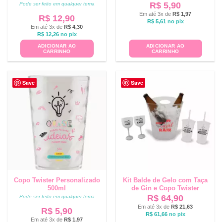
R$
5,90
Pode ser feito em qualquer tema
Em até 3x de
R$
1,97
R$
12,90
R$
5,61
no pix
Em até 3x de
R$
4,30
R$
12,26
no pix
ADICIONAR AO
ADICIONAR AO
CARRINHO
CARRINHO
Save
Save
Copo Twister Personalizado
Kit Balde de Gelo com Taça
500ml
de Gin e Copo Twister
R$
64,90
Pode ser feito em qualquer tema
Em até 3x de
R$
21,63
R$
5,90
R$
61,66
no pix
Em até 3x de
R$
1,97