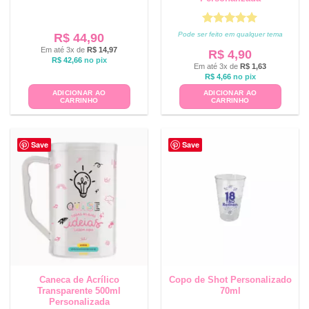
Avaliação
5
Pode ser feito em qualquer tema
R$
44,90
de 5
Em até 3x de
R$
14,97
R$
4,90
R$
42,66
no pix
Em até 3x de
R$
1,63
R$
4,66
no pix
ADICIONAR AO
ADICIONAR AO
CARRINHO
CARRINHO
Save
Save
Caneca de Acrílico
Copo de Shot Personalizado
Transparente 500ml
70ml
Personalizada