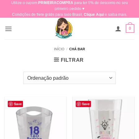
Utilize o cupom
PRIMEIRACOMPRA
para ter 5% de desconto no seu
Skip
primeiro pedido ♥​
to
Condições de frete grátis para todo Brasil,
Clique Aqui
e saiba mais.
content
0
INÍCIO
/
CHÁ BAR
FILTRAR
Save
Save