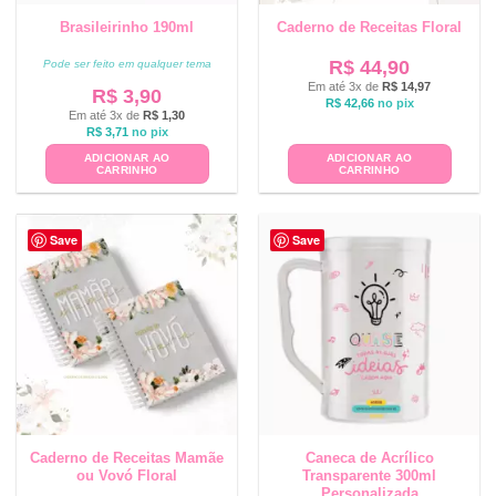
Brasileirinho 190ml
Caderno de Receitas Floral
R$
44,90
Pode ser feito em qualquer tema
Em até 3x de
R$
14,97
R$
3,90
R$
42,66
no pix
Em até 3x de
R$
1,30
R$
3,71
no pix
ADICIONAR AO
ADICIONAR AO
CARRINHO
CARRINHO
Save
Save
Caderno de Receitas Mamãe
Caneca de Acrílico
ou Vovó Floral
Transparente 300ml
Personalizada