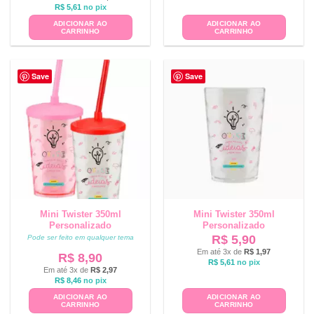
R$
5,61
no pix
ADICIONAR AO
ADICIONAR AO
CARRINHO
CARRINHO
Save
Save
Mini Twister 350ml
Mini Twister 350ml
Personalizado
Personalizado
R$
5,90
Pode ser feito em qualquer tema
Em até 3x de
R$
1,97
R$
8,90
R$
5,61
no pix
Em até 3x de
R$
2,97
R$
8,46
no pix
ADICIONAR AO
ADICIONAR AO
CARRINHO
CARRINHO