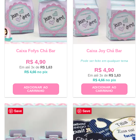
Caixa Fofys Chá Bar
Caixa Joy Chá Bar
R$
4,90
Pode ser feito em qualquer tema
Em até 3x de
R$
1,63
R$
4,90
R$
4,66
no pix
Em até 3x de
R$
1,63
R$
4,66
no pix
ADICIONAR AO
ADICIONAR AO
CARRINHO
CARRINHO
Save
Save