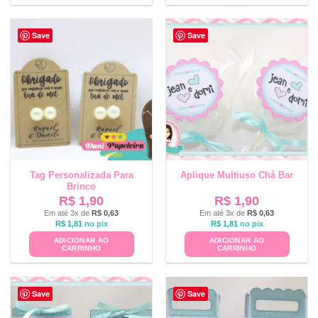
Save
Save
Tag Personalizada Para
Aplique Multiuso Chá Bar
Brinco
R$
1,90
R$
1,90
Em até 3x de
R$
0,63
Em até 3x de
R$
0,63
R$
1,81
no pix
R$
1,81
no pix
ADICIONAR AO
ADICIONAR AO
CARRINHO
CARRINHO
Save
Save