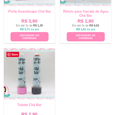
Porta Guardanapo Chá Bar
Rótulo para Garrafa de Água
Chá Bar
R$
3,90
R$
1,90
Em até 3x de
R$
1,30
Em até 3x de
R$
0,63
R$
3,71
no pix
R$
1,81
no pix
ADICIONAR AO
ADICIONAR AO
CARRINHO
CARRINHO
Save
Tubete Chá Bar
R$
2,90