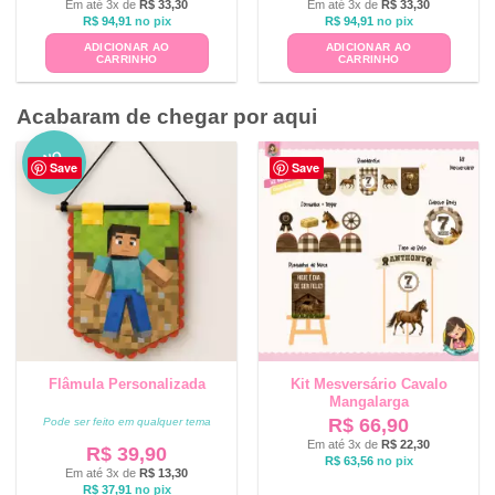
Em até 3x de
R$
33,30
Em até 3x de
R$
33,30
R$
94,91
no pix
R$
94,91
no pix
ADICIONAR AO
ADICIONAR AO
CARRINHO
CARRINHO
Acabaram de chegar por aqui
NO
Save
Save
VO
Flâmula Personalizada
Kit Mesversário Cavalo
Mangalarga
R$
66,90
Pode ser feito em qualquer tema
Em até 3x de
R$
22,30
R$
39,90
R$
63,56
no pix
Em até 3x de
R$
13,30
R$
37,91
no pix