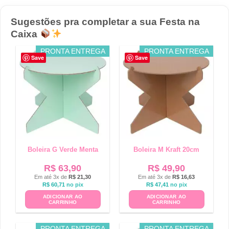
Sugestões pra completar a sua Festa na
Caixa
PRONTA ENTREGA
PRONTA ENTREGA
Save
Save
Boleira G Verde Menta
Boleira M Kraft 20cm
R$
63,90
R$
49,90
Em até 3x de
R$
21,30
Em até 3x de
R$
16,63
R$
60,71
no pix
R$
47,41
no pix
ADICIONAR AO
ADICIONAR AO
CARRINHO
CARRINHO
PRONTA ENTREGA
PRONTA ENTREGA