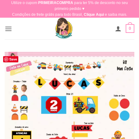
Utilize o cupom
PRIMEIRACOMPRA
para ter 5% de desconto no seu
Skip
primeiro pedido ♥​
to
Condições de frete grátis para todo Brasil,
Clique Aqui
e saiba mais.
content
0
Save