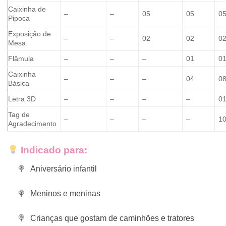
Caixinha de
–
–
05
05
0
Pipoca
Exposição de
–
–
02
02
0
Mesa
Flâmula
–
–
–
01
0
Caixinha
–
–
–
04
0
Básica
Letra 3D
–
–
–
–
0
Tag de
–
–
–
–
1
Agradecimento
Indicado para:
Aniversário infantil
Meninos e meninas
Crianças que gostam de caminhões e tratores