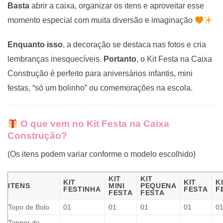
Basta
abrir a caixa, organizar os itens e aproveitar esse
momento especial com muita diversão e imaginação
Enquanto isso
, a decoração se destaca nas fotos e cria
lembranças inesquecíveis.
Portanto
, o Kit Festa na Caixa
Construção é perfeito para aniversários infantis, mini
festas, “só um bolinho” ou comemorações na escola.
O que vem no Kit Festa na Caixa
Construção?
(Os itens podem variar conforme o modelo escolhido)
KIT
KIT
KIT
KIT
K
ITENS
MINI
PEQUENA
FESTINHA
FESTA
F
FESTA
FESTA
Topo de Bolo
01
01
01
01
0
Topper de