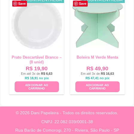
Save
Save
Prato Descartável Branco –
Boleira M Verde Menta
(8 unid)
R$
19,90
R$
49,90
Em até 3x de
R$
6,63
Em até 3x de
R$
16,63
R$
18,91
no pix
R$
47,41
no pix
ADICIONAR AO
ADICIONAR AO
CARRINHO
CARRINHO
© 2026 Dani Papeleira - Todos os direitos reservados.
CNPJ: 22.082.039/0001-38
Rua Barão de Comorogi, 270 - Riviera, São Paulo - SP