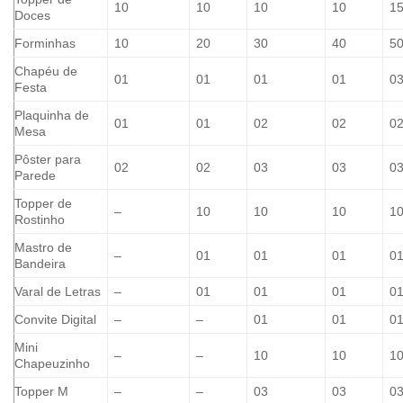
10
10
10
10
1
Doces
Forminhas
10
20
30
40
5
Chapéu de
01
01
01
01
0
Festa
Plaquinha de
01
01
02
02
0
Mesa
Pôster para
02
02
03
03
0
Parede
Topper de
–
10
10
10
1
Rostinho
Mastro de
–
01
01
01
0
Bandeira
Varal de Letras
–
01
01
01
0
Convite Digital
–
–
01
01
0
Mini
–
–
10
10
1
Chapeuzinho
Topper M
–
–
03
03
0