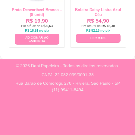
Prato Descartável Branco –
Boleira Daisy Listra Azul
(8 unid)
Céu
R$
19,90
R$
54,90
Em até 3x de
R$
6,63
Em até 3x de
R$
18,30
R$
18,91
no pix
R$
52,16
no pix
ADICIONAR AO
LER MAIS
CARRINHO
© 2026 Dani Papeleira - Todos os direitos reservados.
CNPJ: 22.082.039/0001-38
Rua Barão de Comorogi, 270 - Riviera, São Paulo - SP
(11) 99411-8494