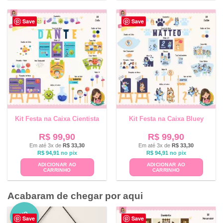
Save
Save
Kit Festa na Caixa Cientista
Kit Festa na Caixa Bluey
R$
99,90
R$
99,90
Em até 3x de
R$
33,30
Em até 3x de
R$
33,30
R$
94,91
no pix
R$
94,91
no pix
ADICIONAR AO
ADICIONAR AO
CARRINHO
CARRINHO
Acabaram de chegar por aqui
NO
Save
Save
VO