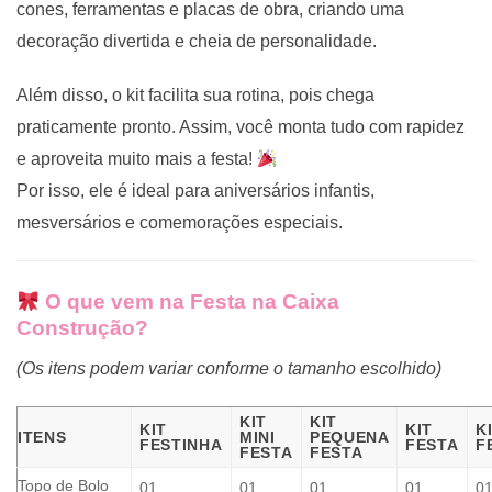
cones, ferramentas e placas de obra, criando uma
decoração divertida e cheia de personalidade.
Além disso, o kit facilita sua rotina, pois chega
praticamente pronto. Assim, você monta tudo com rapidez
e aproveita muito mais a festa!
Por isso, ele é ideal para aniversários infantis,
mesversários e comemorações especiais.
O que vem na Festa na Caixa
Construção?
(Os itens podem variar conforme o tamanho escolhido)
KIT
KIT
KIT
KIT
K
ITENS
MINI
PEQUENA
FESTINHA
FESTA
F
FESTA
FESTA
Topo de Bolo
01
01
01
01
0