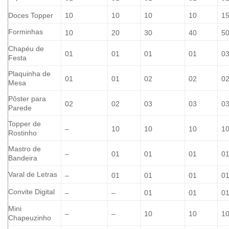
Doces Topper
10
10
10
10
1
Forminhas
10
20
30
40
5
Chapéu de
01
01
01
01
0
Festa
Plaquinha de
01
01
02
02
0
Mesa
Pôster para
02
02
03
03
0
Parede
Topper de
–
10
10
10
1
Rostinho
Mastro de
–
01
01
01
0
Bandeira
Varal de Letras
–
01
01
01
0
Convite Digital
–
–
01
01
0
Mini
–
–
10
10
1
Chapeuzinho