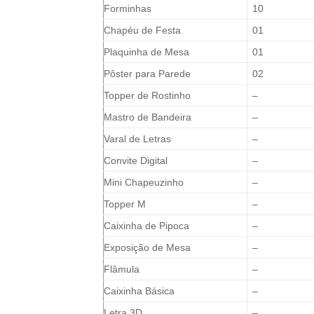
Forminhas
10
Chapéu de Festa
01
Plaquinha de Mesa
01
Pôster para Parede
02
Topper de Rostinho
–
Mastro de Bandeira
–
Varal de Letras
–
Convite Digital
–
Mini Chapeuzinho
–
Topper M
–
Caixinha de Pipoca
–
Exposição de Mesa
–
Flâmula
–
Caixinha Básica
–
Letra 3D
–