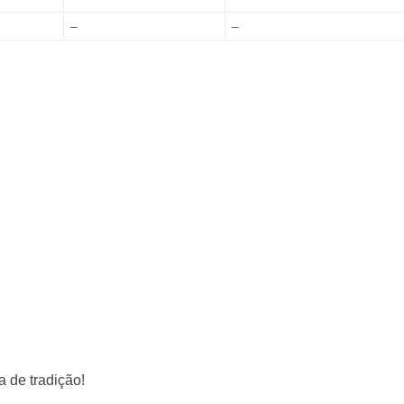
–
–
a de tradição!