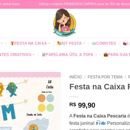
e saiba mais.
Utilize o cupom PRIMEIRACOMPRA para ter 5% de descont
FESTA NA CAIXA
KIT FESTA
CONVITES
L
TES CRIATIVOS
PAPELARIA ÚTIL & FOFA
PARA SUA
INÍCIO
/
FESTA POR TEMA
/
Festa na Caixa 
99,90
R$
A
Festa na Caixa Pescaria
é
festa junina!
Personaliz