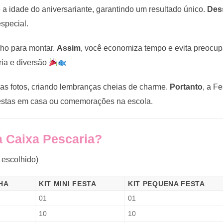
a idade do aniversariante, garantindo um resultado único.
Des
special.
inho para montar.
Assim
, você economiza tempo e evita preocu
ria e diversão
nas fotos, criando lembranças cheias de charme.
Portanto
, a F
i festas em casa ou comemorações na escola.
a Caixa Pescaria?
 escolhido)
HA
KIT MINI FESTA
KIT PEQUENA FESTA
01
01
10
10