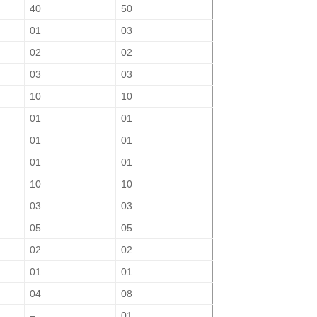
40
50
01
03
02
02
03
03
10
10
01
01
01
01
01
01
10
10
03
03
05
05
02
02
01
01
04
08
–
01