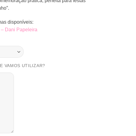
memoração prática, perfeita para festas
nho”.
as disponíveis:
 – Dani Papeleira
UE VAMOS UTILIZAR?