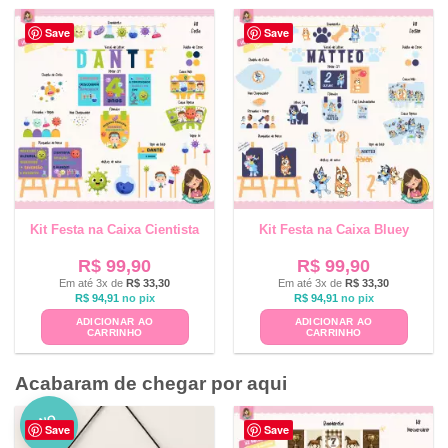
Save
Save
Kit Festa na Caixa Cientista
Kit Festa na Caixa Bluey
R$
99,90
R$
99,90
Em até 3x de
R$
33,30
Em até 3x de
R$
33,30
R$
94,91
no pix
R$
94,91
no pix
ADICIONAR AO
ADICIONAR AO
CARRINHO
CARRINHO
Acabaram de chegar por aqui
NO
Save
Save
VO