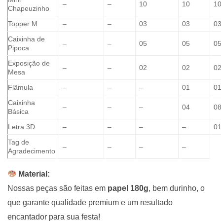
–
–
10
10
1
Chapeuzinho
Topper M
–
–
03
03
0
Caixinha de
–
–
05
05
0
Pipoca
Exposição de
–
–
02
02
0
Mesa
Flâmula
–
–
–
01
0
Caixinha
–
–
–
04
0
Básica
Letra 3D
–
–
–
–
0
Tag de
–
–
–
–
Agradecimento
Material:
Nossas peças são feitas em
papel 180g
, bem durinho, o
que garante qualidade premium e um resultado
encantador para sua festa!