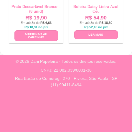
Prato Descartável Branco –
Boleira Daisy Listra Azul
(8 unid)
Céu
R$
19,90
R$
54,90
Em até 3x de
R$
6,63
Em até 3x de
R$
18,30
R$
18,91
no pix
R$
52,16
no pix
ADICIONAR AO
LER MAIS
CARRINHO
© 2026 Dani Papeleira - Todos os direitos reservados.
CNPJ: 22.082.039/0001-38
Rua Barão de Comorogi, 270 - Riviera, São Paulo - SP
(11) 99411-8494