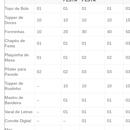
FESTA
FESTA
Topo de Bolo
01
01
01
01
0
Topper de
10
10
10
10
1
Doces
Forminhas
10
20
30
40
5
Chapéu de
01
01
01
01
0
Festa
Plaquinha de
01
01
02
02
0
Mesa
Pôster para
02
02
03
03
0
Parede
Topper de
–
10
10
10
1
Rostinho
Mastro de
–
01
01
01
0
Bandeira
Varal de Letras
–
01
01
01
0
Convite Digital
–
–
01
01
0
Mini