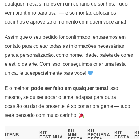
qualquer mesa simples em um cenário de sonhos. Tudo
vem prontinho para usar — é só montar, colocar os
docinhos e aproveitar o momento com quem você ama!
Assim que o seu pedido for confirmado, entraremos em
contato para coletar todas as informações necessárias
para a personalização, como nome, idade, paleta de cores
e estilo da arte. Com isso, conseguimos criar uma festa
única, feita especialmente para você!
E o melhor:
pode ser feito em qualquer tema
! Isso
mesmo, se quiser trocar o tema, adaptar para outra
ocasião ou dar de presente, é só contar pra gente — tudo
será pensado com muito carinho.
KIT
KIT
KIT
KIT
K
ITENS
MINI
PEQUENA
FESTINHA
FESTA
F