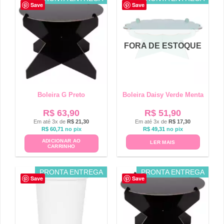
Save
Save
FORA DE ESTOQUE
Boleira G Preto
Boleira Daisy Verde Menta
R$
63,90
R$
51,90
Em até 3x de
R$
21,30
Em até 3x de
R$
17,30
R$
60,71
no pix
R$
49,31
no pix
ADICIONAR AO
LER MAIS
CARRINHO
PRONTA ENTREGA
PRONTA ENTREGA
Save
Save