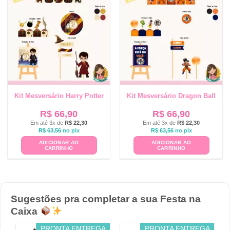
Kit Mesversário Harry Potter
Kit Mesversário Dragon Ball
R$
66,90
R$
66,90
Em até 3x de
R$
22,30
Em até 3x de
R$
22,30
R$
63,56
no pix
R$
63,56
no pix
ADICIONAR AO
ADICIONAR AO
CARRINHO
CARRINHO
Sugestões pra completar a sua Festa na
Caixa
PRONTA ENTREGA
PRONTA ENTREGA