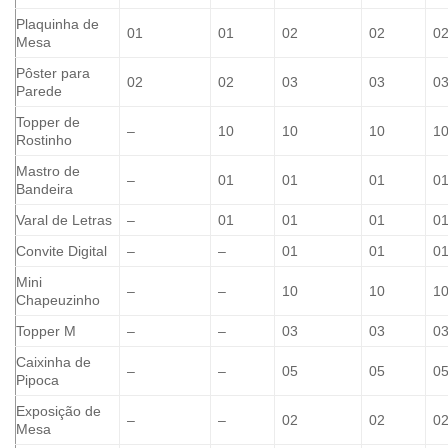
Plaquinha de
01
01
02
02
0
Mesa
Pôster para
02
02
03
03
0
Parede
Topper de
–
10
10
10
1
Rostinho
Mastro de
–
01
01
01
0
Bandeira
Varal de Letras
–
01
01
01
0
Convite Digital
–
–
01
01
0
Mini
–
–
10
10
1
Chapeuzinho
Topper M
–
–
03
03
0
Caixinha de
–
–
05
05
0
Pipoca
Exposição de
–
–
02
02
0
Mesa