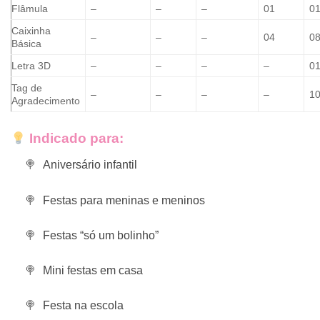
Flâmula
–
–
–
01
0
Caixinha
–
–
–
04
0
Básica
Letra 3D
–
–
–
–
0
Tag de
–
–
–
–
1
Agradecimento
Indicado para:
Aniversário infantil
Festas para meninas e meninos
Festas “só um bolinho”
Mini festas em casa
Festa na escola