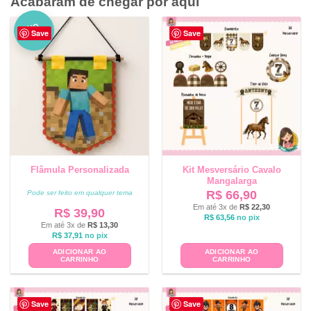
Acabaram de chegar por aqui
NO
Save
Save
VO
Flâmula Personalizada
Kit Mesversário Cavalo
Mangalarga
R$
66,90
Pode ser feito em qualquer tema
Em até 3x de
R$
22,30
R$
39,90
R$
63,56
no pix
Em até 3x de
R$
13,30
R$
37,91
no pix
ADICIONAR AO
ADICIONAR AO
CARRINHO
CARRINHO
Save
Save