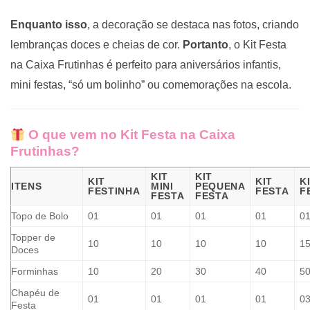
Enquanto isso
, a decoração se destaca nas fotos, criando
lembranças doces e cheias de cor.
Portanto
, o Kit Festa
na Caixa Frutinhas é perfeito para aniversários infantis,
mini festas, “só um bolinho” ou comemorações na escola.
O que vem no Kit Festa na Caixa
Frutinhas?
KIT
KIT
KIT
KIT
K
ITENS
MINI
PEQUENA
FESTINHA
FESTA
F
FESTA
FESTA
Topo de Bolo
01
01
01
01
0
Topper de
10
10
10
10
1
Doces
Forminhas
10
20
30
40
5
Chapéu de
01
01
01
01
0
Festa