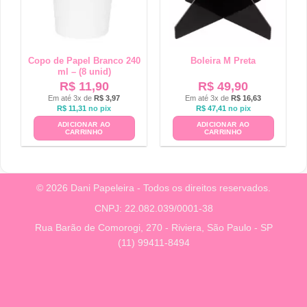
Copo de Papel Branco 240
Boleira M Preta
ml – (8 unid)
R$
11,90
R$
49,90
Em até 3x de
R$
3,97
Em até 3x de
R$
16,63
R$
11,31
no pix
R$
47,41
no pix
ADICIONAR AO
ADICIONAR AO
CARRINHO
CARRINHO
© 2026 Dani Papeleira - Todos os direitos reservados.
CNPJ: 22.082.039/0001-38
Rua Barão de Comorogi, 270 - Riviera, São Paulo - SP
(11) 99411-8494