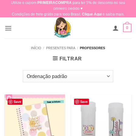
Utilize o cupom
PRIMEIRACOMPRA
para ter 5% de desconto no seu
Skip
primeiro pedido ♥​
to
Condições de frete grátis para todo Brasil,
Clique Aqui
e saiba mais.
content
0
INÍCIO
/
PRESENTES PARA
/
PROFESSORES
FILTRAR
Save
Save