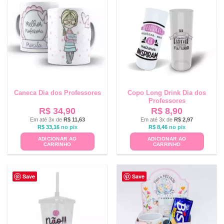
Caneca Dia dos Professores
Copo Long Drink Dia dos
Professores
R$
34,90
R$
8,90
Em até 3x de
R$
11,63
Em até 3x de
R$
2,97
R$
33,16
no pix
R$
8,46
no pix
ADICIONAR AO
ADICIONAR AO
CARRINHO
CARRINHO
Save
Save