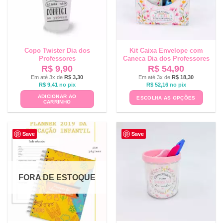
Copo Twister Dia dos
Kit Caixa Envelope com
Professores
Caneca Dia dos Professores
R$
9,90
R$
54,90
Em até 3x de
R$
3,30
Em até 3x de
R$
18,30
R$
9,41
no pix
R$
52,16
no pix
ADICIONAR AO
ESCOLHA AS OPÇÕES
CARRINHO
Save
Save
FORA DE ESTOQUE