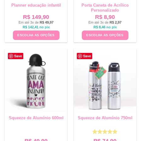
Planner educação infantil
Porta Caneta de Acrílico
Personalizado
R$
149,90
R$
8,90
Em até 3x de
R$
49,97
Em até 3x de
R$
2,97
R$
142,41
no pix
R$
8,46
no pix
ESCOLHA AS OPÇÕES
ESCOLHA AS OPÇÕES
Save
Save
Squeeze de Alumínio 600ml
Squeeze de Alumínio 750ml
Avaliação
5
R$
49,90
R$
74,90