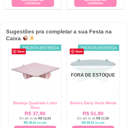
ADICIONAR AO
ADICIONAR AO
CARRINHO
CARRINHO
Sugestões pra completar a sua Festa na
Caixa
PRONTA ENTREGA
PRONTA ENTREGA
Save
Save
FORA DE ESTOQUE
Bandeja Quadrada Listra
Boleira Daisy Verde Menta
Rosa
R$
37,90
R$
51,90
Em até 3x de
R$
12,63
Em até 3x de
R$
17,30
R$
36,01
no pix
R$
49,31
no pix