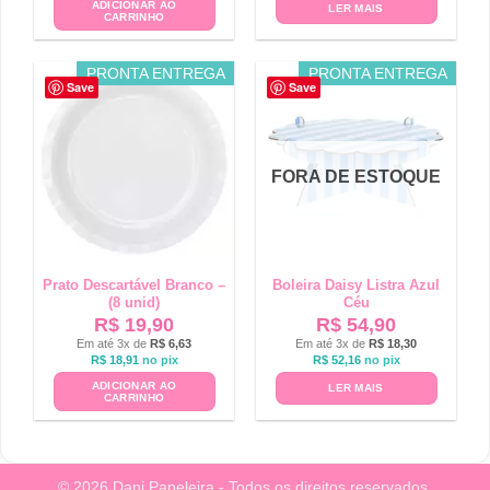
ADICIONAR AO
LER MAIS
CARRINHO
PRONTA ENTREGA
PRONTA ENTREGA
Save
Save
FORA DE ESTOQUE
Prato Descartável Branco –
Boleira Daisy Listra Azul
(8 unid)
Céu
R$
19,90
R$
54,90
Em até 3x de
R$
6,63
Em até 3x de
R$
18,30
R$
18,91
no pix
R$
52,16
no pix
ADICIONAR AO
LER MAIS
CARRINHO
© 2026 Dani Papeleira - Todos os direitos reservados.