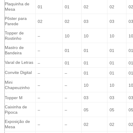
Plaquinha de
01
01
02
02
0
Mesa
Pôster para
02
02
03
03
0
Parede
Topper de
–
10
10
10
1
Rostinho
Mastro de
–
01
01
01
0
Bandeira
Varal de Letras
–
01
01
01
0
Convite Digital
–
–
01
01
0
Mini
–
–
10
10
1
Chapeuzinho
Topper M
–
–
03
03
0
Caixinha de
–
–
05
05
0
Pipoca
Exposição de
–
–
02
02
0
Mesa