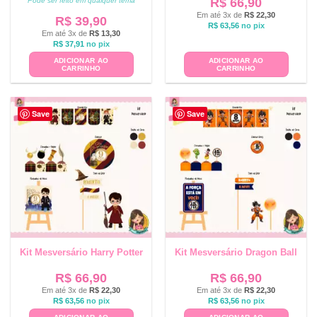
R$
66,90
Pode ser feito em qualquer tema
Em até 3x de
R$
22,30
R$
39,90
R$
63,56
no pix
Em até 3x de
R$
13,30
R$
37,91
no pix
ADICIONAR AO
ADICIONAR AO
CARRINHO
CARRINHO
Save
Save
Kit Mesversário Harry Potter
Kit Mesversário Dragon Ball
R$
66,90
R$
66,90
Em até 3x de
R$
22,30
Em até 3x de
R$
22,30
R$
63,56
no pix
R$
63,56
no pix