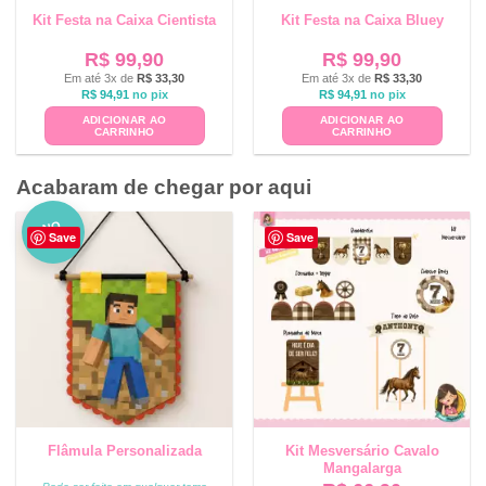
Kit Festa na Caixa Cientista
Kit Festa na Caixa Bluey
R$
99,90
R$
99,90
Em até 3x de
R$
33,30
Em até 3x de
R$
33,30
R$
94,91
no pix
R$
94,91
no pix
ADICIONAR AO
ADICIONAR AO
CARRINHO
CARRINHO
Acabaram de chegar por aqui
NO
Save
Save
VO
Flâmula Personalizada
Kit Mesversário Cavalo
Mangalarga