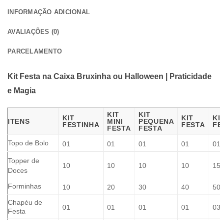
INFORMAÇÃO ADICIONAL
AVALIAÇÕES (0)
PARCELAMENTO
Kit Festa na Caixa Bruxinha ou Halloween | Praticidade
e Magia
KIT
KIT
KIT
KIT
K
ITENS
MINI
PEQUENA
FESTINHA
FESTA
F
FESTA
FESTA
Topo de Bolo
01
01
01
01
0
Topper de
10
10
10
10
1
Doces
Forminhas
10
20
30
40
5
Chapéu de
01
01
01
01
0
Festa