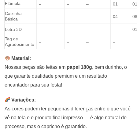
Flâmula
–
–
–
01
0
Caixinha
–
–
–
04
0
Básica
Letra 3D
–
–
–
–
0
Tag de
–
–
–
–
Agradecimento
Material:
Nossas peças são feitas em
papel 180g
, bem durinho, o
que garante qualidade premium e um resultado
encantador para sua festa!
Variações:
As cores podem ter pequenas diferenças entre o que você
vê na tela e o produto final impresso — é algo natural do
processo, mas o capricho é garantido.