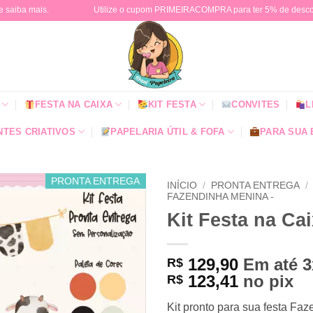
e saiba mais.
Utilize o cupom PRIMEIRACOMPRA para ter 5% de descont
FESTA NA CAIXA
KIT FESTA
CONVITES
L
TES CRIATIVOS
PAPELARIA ÚTIL & FOFA
PARA SUA
PRONTA ENTREGA
INÍCIO
/
PRONTA ENTREGA
/
FAZENDINHA MENINA -
Kit Festa na Ca
129,90
Em até 
R$
123,41
no pix
R$
Kit pronto para sua festa Faz