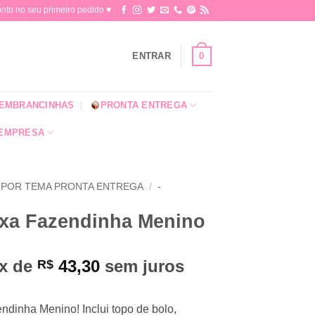
o no seu primeiro pedido ♥​
0
ENTRAR
EMBRANCINHAS
PRONTA ENTREGA
 EMPRESA
POR TEMA PRONTA ENTREGA
/
-
ixa Fazendinha Menino
3x de
43,30
sem juros
R$
endinha Menino! Inclui topo de bolo,