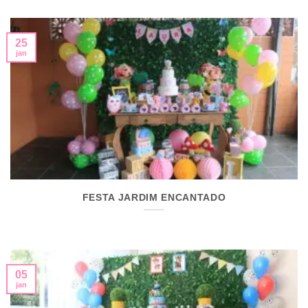
25
jan
FESTA JARDIM ENCANTADO
05
jan