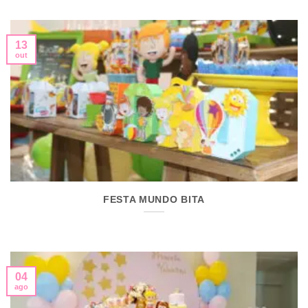
13
out
FESTA MUNDO BITA
04
ago