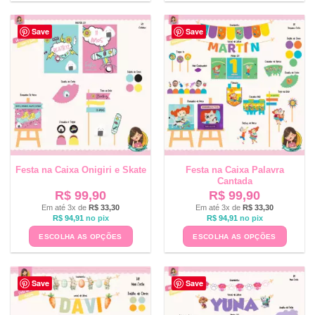
Save
Save
Festa na Caixa Onigiri e Skate
Festa na Caixa Palavra
Cantada
R$
99,90
R$
99,90
Em até 3x de
R$
33,30
Em até 3x de
R$
33,30
R$
94,91
no pix
R$
94,91
no pix
ESCOLHA AS OPÇÕES
ESCOLHA AS OPÇÕES
Save
Save