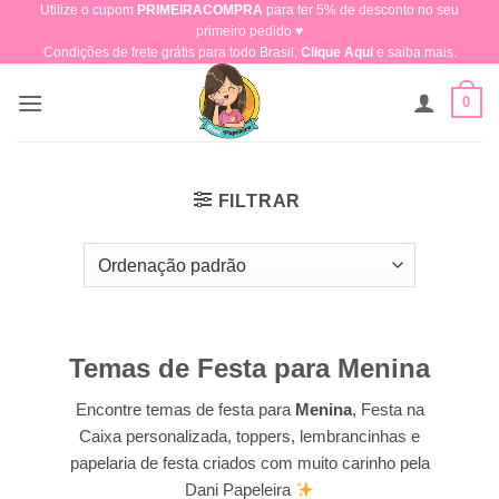
Utilize o cupom
PRIMEIRACOMPRA
para ter 5% de desconto no seu
Skip
primeiro pedido ♥​
to
Condições de frete grátis para todo Brasil,
Clique Aqui
e saiba mais.
content
0
FILTRAR
Temas de Festa para Menina
Encontre temas de festa para
Menina
, Festa na
Caixa personalizada, toppers, lembrancinhas e
papelaria de festa criados com muito carinho pela
Dani Papeleira