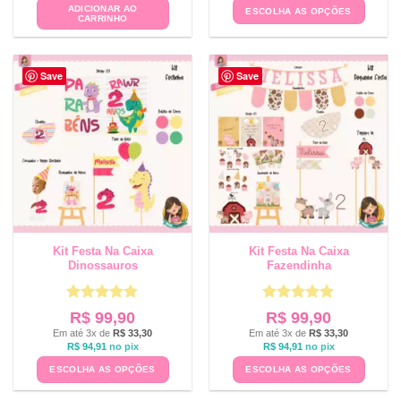
ADICIONAR AO
ESCOLHA AS OPÇÕES
CARRINHO
Save
Save
Kit Festa Na Caixa
Kit Festa Na Caixa
Dinossauros
Fazendinha
Avaliação
5
Avaliação
5
R$
99,90
R$
99,90
de 5
de 5
Em até 3x de
R$
33,30
Em até 3x de
R$
33,30
R$
94,91
no pix
R$
94,91
no pix
ESCOLHA AS OPÇÕES
ESCOLHA AS OPÇÕES