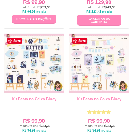
R$
99,90
R$
129,90
Em até 3x de
R$
33,30
Em até 3x de
R$
43,30
R$
94,91
no pix
R$
123,41
no pix
ADICIONAR AO
ESCOLHA AS OPÇÕES
CARRINHO
Save
Save
Kit Festa na Caixa Bluey
Kit Festa na Caixa Bluey
Avaliação
5
R$
99,90
R$
99,90
de 5
Em até 3x de
R$
33,30
Em até 3x de
R$
33,30
R$
94,91
no pix
R$
94,91
no pix