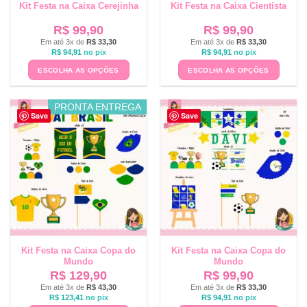
Kit Festa na Caixa Cerejinha
Kit Festa na Caixa Cientista
R$
99,90
R$
99,90
Em até 3x de
R$
33,30
Em até 3x de
R$
33,30
R$
94,91
no pix
R$
94,91
no pix
ESCOLHA AS OPÇÕES
ESCOLHA AS OPÇÕES
PRONTA ENTREGA
Save
Save
Kit Festa na Caixa Copa do
Kit Festa na Caixa Copa do
Mundo
Mundo
R$
129,90
R$
99,90
Em até 3x de
R$
43,30
Em até 3x de
R$
33,30
R$
123,41
no pix
R$
94,91
no pix