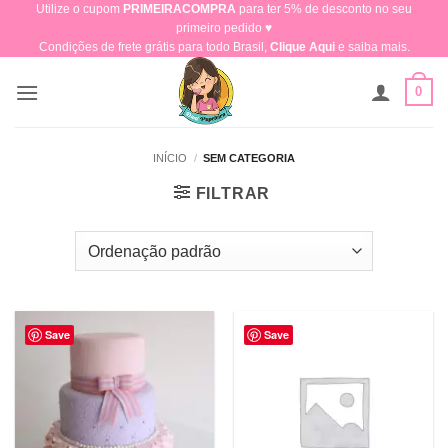
Utilize o cupom
PRIMEIRACOMPRA
para ter 5% de desconto no seu
Skip
primeiro pedido ♥​
to
Condições de frete grátis para todo Brasil,
Clique Aqui
e saiba mais.
content
0
INÍCIO
/
SEM CATEGORIA
FILTRAR
Save
Save