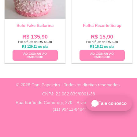
Bolo Fake Bailarina
Folha Recorte Scrap
R$
135,90
R$
15,90
Em até 3x de
R$
45,30
Em até 3x de
R$
5,30
R$
129,11
no pix
R$
15,11
no pix
ADICIONAR AO
ADICIONAR AO
CARRINHO
CARRINHO
© 2026 Dani Papeleira - Todos os direitos reservados.
CNPJ: 22.082.039/0001-38
Rua Barão de Comorogi, 270 - Riviera, São Paulo - SP
Fale conosco
(11) 99411-8494