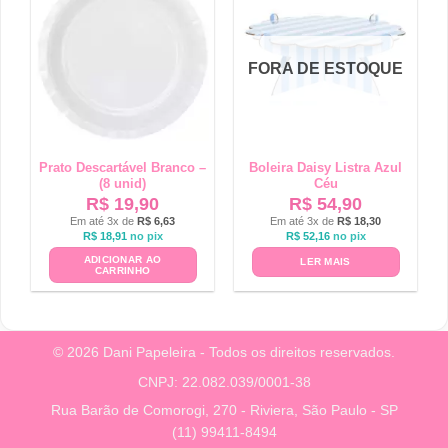
FORA DE ESTOQUE
Prato Descartável Branco –
Boleira Daisy Listra Azul
(8 unid)
Céu
R$
19,90
R$
54,90
Em até 3x de
R$
6,63
Em até 3x de
R$
18,30
R$
18,91
no pix
R$
52,16
no pix
ADICIONAR AO
LER MAIS
CARRINHO
© 2026 Dani Papeleira - Todos os direitos reservados.
CNPJ: 22.082.039/0001-38
Rua Barão de Comorogi, 270 - Riviera, São Paulo - SP
(11) 99411-8494