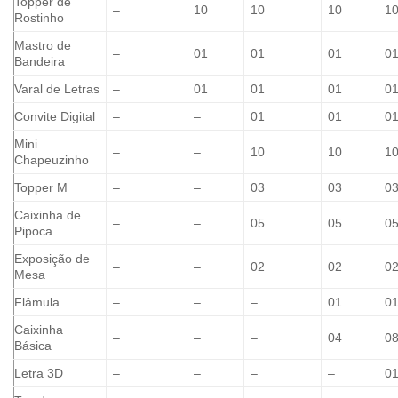
Topper de
–
10
10
10
1
Rostinho
Mastro de
–
01
01
01
0
Bandeira
Varal de Letras
–
01
01
01
0
Convite Digital
–
–
01
01
0
Mini
–
–
10
10
1
Chapeuzinho
Topper M
–
–
03
03
0
Caixinha de
–
–
05
05
0
Pipoca
Exposição de
–
–
02
02
0
Mesa
Flâmula
–
–
–
01
0
Caixinha
–
–
–
04
0
Básica
Letra 3D
–
–
–
–
0