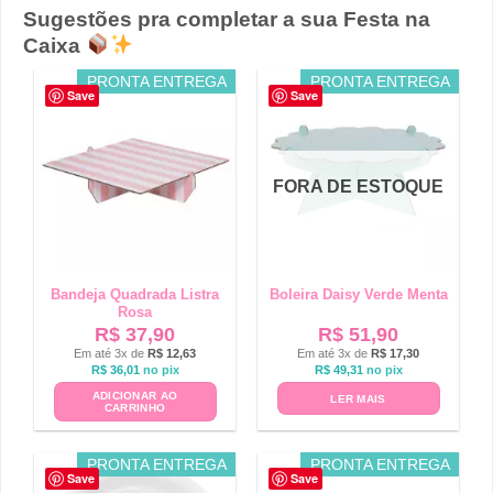
Sugestões pra completar a sua Festa na
Caixa
PRONTA ENTREGA
PRONTA ENTREGA
Save
Save
FORA DE ESTOQUE
Bandeja Quadrada Listra
Boleira Daisy Verde Menta
Rosa
R$
37,90
R$
51,90
Em até 3x de
R$
12,63
Em até 3x de
R$
17,30
R$
36,01
no pix
R$
49,31
no pix
ADICIONAR AO
LER MAIS
CARRINHO
PRONTA ENTREGA
PRONTA ENTREGA
Save
Save