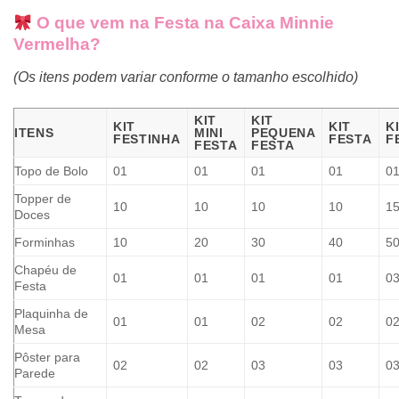
O que vem na Festa na Caixa Minnie
Vermelha?
(Os itens podem variar conforme o tamanho escolhido)
KIT
KIT
KIT
KIT
K
ITENS
MINI
PEQUENA
FESTINHA
FESTA
F
FESTA
FESTA
Topo de Bolo
01
01
01
01
0
Topper de
10
10
10
10
1
Doces
Forminhas
10
20
30
40
5
Chapéu de
01
01
01
01
0
Festa
Plaquinha de
01
01
02
02
0
Mesa
Pôster para
02
02
03
03
0
Parede