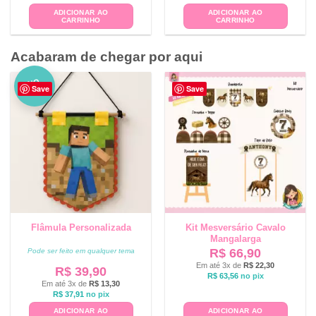
ADICIONAR AO
ADICIONAR AO
CARRINHO
CARRINHO
Acabaram de chegar por aqui
NO
Save
Save
VO
Flâmula Personalizada
Kit Mesversário Cavalo
Mangalarga
R$
66,90
Pode ser feito em qualquer tema
Em até 3x de
R$
22,30
R$
39,90
R$
63,56
no pix
Em até 3x de
R$
13,30
R$
37,91
no pix
ADICIONAR AO
ADICIONAR AO