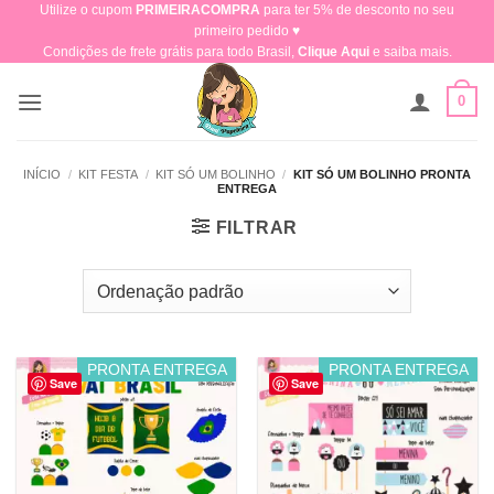
Utilize o cupom
PRIMEIRACOMPRA
para ter 5% de desconto no seu
Skip
primeiro pedido ♥​
to
Condições de frete grátis para todo Brasil,
Clique Aqui
e saiba mais.
content
0
INÍCIO
/
KIT FESTA
/
KIT SÓ UM BOLINHO
/
KIT SÓ UM BOLINHO PRONTA
ENTREGA
FILTRAR
PRONTA ENTREGA
PRONTA ENTREGA
Save
Save