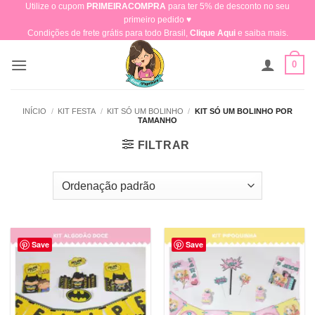
Utilize o cupom
PRIMEIRACOMPRA
para ter 5% de desconto no seu
Skip
primeiro pedido ♥​
to
Condições de frete grátis para todo Brasil,
Clique Aqui
e saiba mais.
content
0
INÍCIO
/
KIT FESTA
/
KIT SÓ UM BOLINHO
/
KIT SÓ UM BOLINHO POR
TAMANHO
FILTRAR
Save
Save