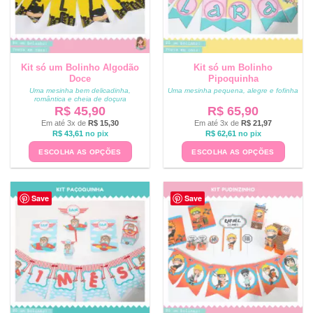
Kit só um Bolinho Algodão
Kit só um Bolinho
Doce
Pipoquinha
Uma mesinha bem delicadinha,
Uma mesinha pequena, alegre e fofinha
romântica e cheia de doçura
R$
45,90
R$
65,90
Em até 3x de
R$
15,30
Em até 3x de
R$
21,97
R$
43,61
no pix
R$
62,61
no pix
ESCOLHA AS OPÇÕES
ESCOLHA AS OPÇÕES
Save
Save