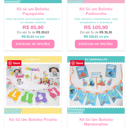
Kit só um Bolinho
Kit Só um Bolinho
Paçoquinha
Pudinzinho
Uma mesinha aconchegante, delicada e
Uma mesinha encantadora, mais
na medida certinha
completinha e charmosa
R$
85,90
R$
105,90
Em até 3x de
R$
28,63
Em até 3x de
R$
35,30
R$
81,61
no pix
R$
100,61
no pix
ESCOLHA AS OPÇÕES
ESCOLHA AS OPÇÕES
Save
Save
Kit Só Um Bolinho Pirulito
Kit Só Um Bolinho
Marshmallow