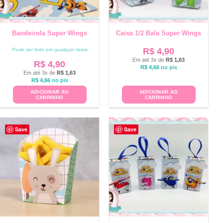
Bandeirola Super Wings
Caixa 1/2 Bala Super Wings
R$
4,90
Pode ser feito em qualquer tema
Em até 3x de
R$
1,63
R$
4,90
R$
4,66
no pix
Em até 3x de
R$
1,63
R$
4,66
no pix
ADICIONAR AO
ADICIONAR AO
CARRINHO
CARRINHO
Save
Save