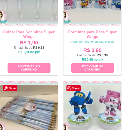
Colher Para Docinhos Super
Forminha para Doce Super
Wings
Wings
R$
1,90
Pode ser feito em qualquer tema
Em até 3x de
R$
0,63
R$
0,90
R$
1,81
no pix
Em até 3x de
R$
0,30
R$
0,86
no pix
ADICIONAR AO
ADICIONAR AO
CARRINHO
CARRINHO
Save
Save