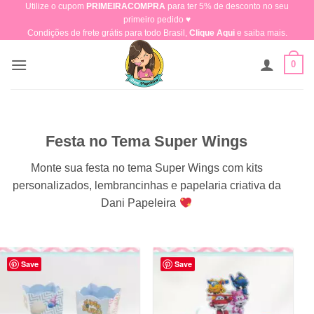
Utilize o cupom
PRIMEIRACOMPRA
para ter 5% de desconto no seu
Skip
primeiro pedido ♥​
to
Condições de frete grátis para todo Brasil,
Clique Aqui
e saiba mais.
content
0
Festa no Tema Super Wings
Monte sua festa no tema Super Wings com kits
personalizados, lembrancinhas e papelaria criativa da
Dani Papeleira
Save
Save