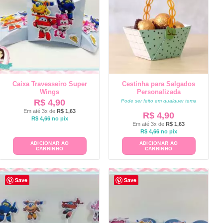
Caixa Travesseiro Super
Cestinha para Salgados
Wings
Personalizada
R$
4,90
Pode ser feito em qualquer tema
Em até 3x de
R$
1,63
R$
4,90
R$
4,66
no pix
Em até 3x de
R$
1,63
R$
4,66
no pix
ADICIONAR AO
ADICIONAR AO
CARRINHO
CARRINHO
Save
Save