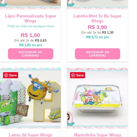
Lápis Personalizado Super
Latinha Mint To Be Super
Wings
Wings
R$
3,90
Pode ser feito em qualquer tema
Em até 3x de
R$
1,30
R$
1,90
R$
3,71
no pix
Em até 3x de
R$
0,63
R$
1,81
no pix
ADICIONAR AO
ADICIONAR AO
CARRINHO
CARRINHO
Save
Save
Letras 3d Super Wings
Marmitinha Super Wings