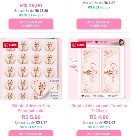
Em até 3x de
R$
1,97
R$
39,90
R$
5,61
no pix
Em até 3x de
R$
13,30
R$
37,91
no pix
ADICIONAR AO
ADICIONAR AO
CARRINHO
CARRINHO
Save
Save
Rótulo Adesivo 4cm
Rótulo Adesivo para Tubolata
Personalizado
7×20 cm
R$
5,90
R$
4,90
Em até 3x de
R$
1,97
Em até 3x de
R$
1,63
R$
5,61
no pix
R$
4,66
no pix
ADICIONAR AO
ADICIONAR AO