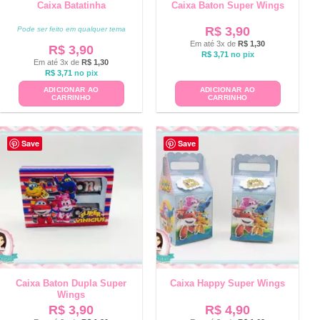
Caixa Batatinha
Caixa Baton Super Wings
R$
3,90
Pode ser feito em qualquer tema
Em até 3x de
R$
1,30
R$
3,90
R$
3,71
no pix
Em até 3x de
R$
1,30
R$
3,71
no pix
ADICIONAR AO
ADICIONAR AO
CARRINHO
CARRINHO
Save
Save
Caixa Baton Dupla Super
Caixa Happy Super Wings
Wings
R$
3,90
R$
4,90