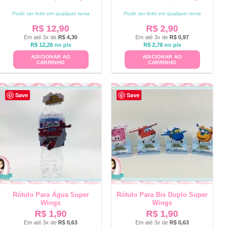
Pode ser feito em qualquer tema
Pode ser feito em qualquer tema
R$
12,90
R$
2,90
Em até 3x de
R$
4,30
Em até 3x de
R$
0,97
R$
12,26
no pix
R$
2,76
no pix
ADICIONAR AO
ADICIONAR AO
CARRINHO
CARRINHO
Save
Save
Rótulo Para Água Super
Rótulo Para Bis Duplo Super
Wings
Wings
R$
1,90
R$
1,90
Em até 3x de
R$
0,63
Em até 3x de
R$
0,63