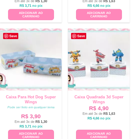
Em até 3x de
R$
1,30
Em até 3x de
R$
1,63
R$
3,71
no pix
R$
4,66
no pix
ADICIONAR AO
ADICIONAR AO
CARRINHO
CARRINHO
Save
Save
Caixa Para Hot Dog Super
Caixa Quadrada 3d Super
Wings
Wings
R$
4,90
Pode ser feito em qualquer tema
Em até 3x de
R$
1,63
R$
3,90
R$
4,66
no pix
Em até 3x de
R$
1,30
R$
3,71
no pix
ADICIONAR AO
ADICIONAR AO
CARRINHO
CARRINHO