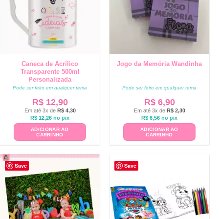
Caneca de Acrílico
Jogo da Memória Wandinha
Transparente 500ml
Personalizada
Pode ser feito em qualquer tema
Pode ser feito em qualquer tema
R$
12,90
R$
6,90
Em até 3x de
R$
4,30
Em até 3x de
R$
2,30
R$
12,26
no pix
R$
6,56
no pix
ADICIONAR AO
ADICIONAR AO
CARRINHO
CARRINHO
Save
Save