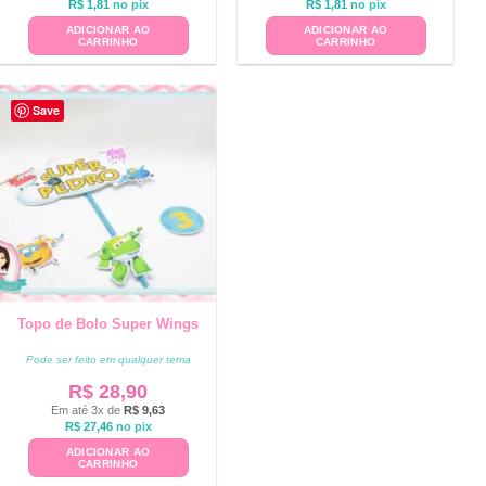
R$
1,81
no pix
R$
1,81
no pix
ADICIONAR AO
ADICIONAR AO
CARRINHO
CARRINHO
Save
Topo de Bolo Super Wings
Pode ser feito em qualquer tema
R$
28,90
Em até 3x de
R$
9,63
R$
27,46
no pix
ADICIONAR AO
CARRINHO