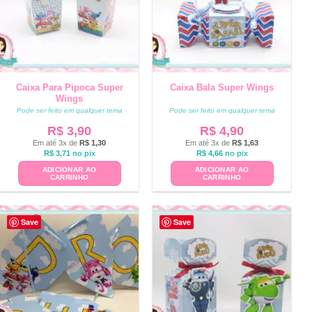
Caixa Para Pipoca Super
Caixa Bala Super Wings
Wings
Pode ser feito em qualquer tema
Pode ser feito em qualquer tema
R$
3,90
R$
4,90
Em até 3x de
R$
1,30
Em até 3x de
R$
1,63
R$
3,71
no pix
R$
4,66
no pix
ADICIONAR AO
ADICIONAR AO
CARRINHO
CARRINHO
Save
Save