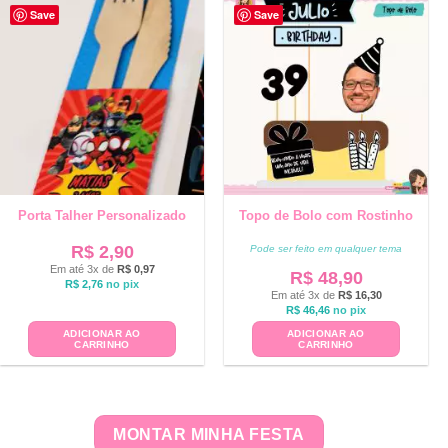
Save
Save
Porta Talher Personalizado
Topo de Bolo com Rostinho
R$
2,90
Pode ser feito em qualquer tema
Em até 3x de
R$
0,97
R$
48,90
R$
2,76
no pix
Em até 3x de
R$
16,30
R$
46,46
no pix
ADICIONAR AO
ADICIONAR AO
CARRINHO
CARRINHO
MONTAR MINHA FESTA