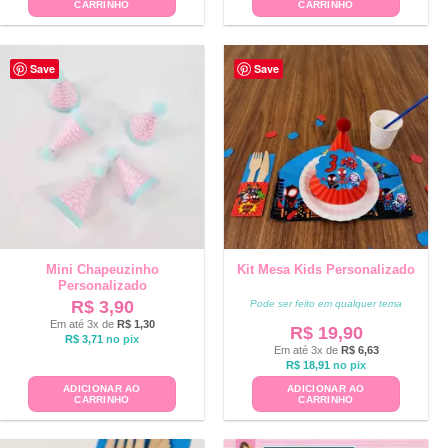
CARRINHO
CARRINHO
Save
Save
Mini Chapeuzinho
Kit Mesa Kids Personalizado
Personalizado
R$
3,90
Pode ser feito em qualquer tema
Em até 3x de
R$
1,30
R$
19,90
R$
3,71
no pix
Em até 3x de
R$
6,63
R$
18,91
no pix
ADICIONAR AO
ADICIONAR AO
CARRINHO
CARRINHO