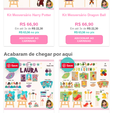
Kit Mesversário Harry Potter
Kit Mesversário Dragon Ball
R$
66,90
R$
66,90
Em até 3x de
R$
22,30
Em até 3x de
R$
22,30
R$
63,56
no pix
R$
63,56
no pix
ADICIONAR AO
ADICIONAR AO
CARRINHO
CARRINHO
Acabaram de chegar por aqui
NO
NO
Save
Save
VO
VO