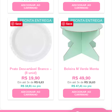
ADICIONAR AO
ADICIONAR AO
CARRINHO
CARRINHO
PRONTA ENTREGA
PRONTA ENTREGA
Save
Save
Prato Descartável Branco –
Boleira M Verde Menta
(8 unid)
R$
19,90
R$
49,90
Em até 3x de
R$
6,63
Em até 3x de
R$
16,63
R$
18,91
no pix
R$
47,41
no pix
ADICIONAR AO
ADICIONAR AO
CARRINHO
CARRINHO