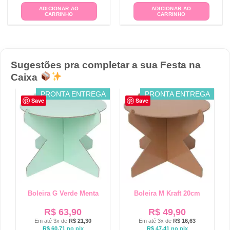
ADICIONAR AO
ADICIONAR AO
CARRINHO
CARRINHO
Sugestões pra completar a sua Festa na
Caixa
PRONTA ENTREGA
PRONTA ENTREGA
Save
Save
Boleira G Verde Menta
Boleira M Kraft 20cm
R$
63,90
R$
49,90
Em até 3x de
R$
21,30
Em até 3x de
R$
16,63
R$
60,71
no pix
R$
47,41
no pix