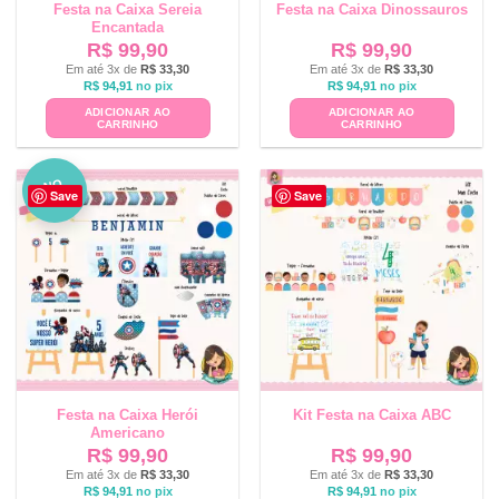
Festa na Caixa Sereia
Festa na Caixa Dinossauros
Encantada
R$
99,90
R$
99,90
Em até 3x de
R$
33,30
Em até 3x de
R$
33,30
R$
94,91
no pix
R$
94,91
no pix
ADICIONAR AO
ADICIONAR AO
CARRINHO
CARRINHO
NO
Save
Save
VO
Festa na Caixa Herói
Kit Festa na Caixa ABC
Americano
R$
99,90
R$
99,90
Em até 3x de
R$
33,30
Em até 3x de
R$
33,30
R$
94,91
no pix
R$
94,91
no pix