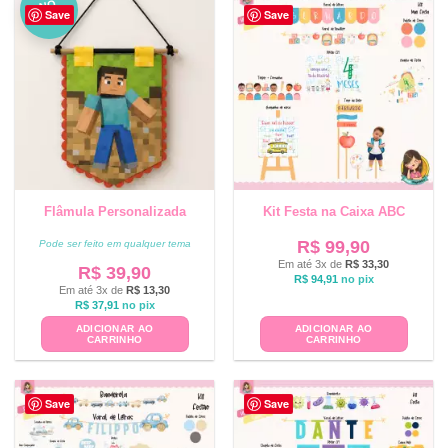
NO
Save
Save
VO
Flâmula Personalizada
Kit Festa na Caixa ABC
R$
99,90
Pode ser feito em qualquer tema
Em até 3x de
R$
33,30
R$
39,90
R$
94,91
no pix
Em até 3x de
R$
13,30
R$
37,91
no pix
ADICIONAR AO
ADICIONAR AO
CARRINHO
CARRINHO
Save
Save