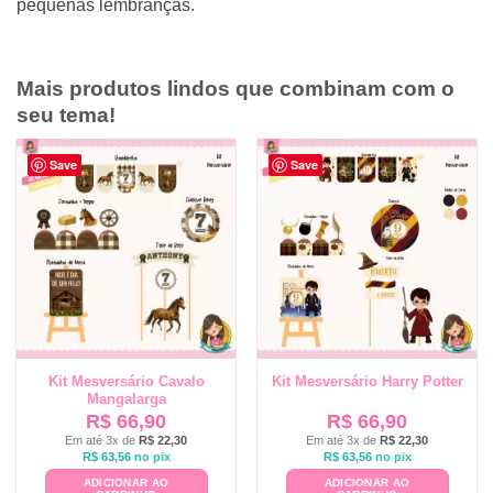
pequenas lembranças.
Mais produtos lindos que combinam com o
seu tema!
Save
Save
Kit Mesversário Cavalo
Kit Mesversário Harry Potter
Mangalarga
R$
66,90
R$
66,90
Em até 3x de
R$
22,30
Em até 3x de
R$
22,30
R$
63,56
no pix
R$
63,56
no pix
ADICIONAR AO
ADICIONAR AO