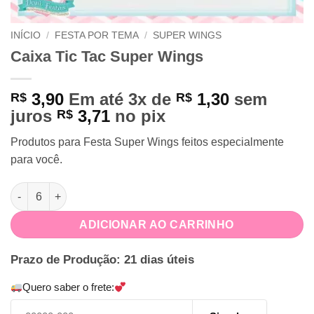
INÍCIO
/
FESTA POR TEMA
/
SUPER WINGS
Caixa Tic Tac Super Wings
3,90
Em até 3x de
1,30
sem
R$
R$
juros
3,71
no pix
R$
Produtos para Festa Super Wings feitos especialmente
para você.
Caixa Tic Tac Super Wings quantidade
ADICIONAR AO CARRINHO
Prazo de Produção: 21 dias úteis
Quero saber o frete: