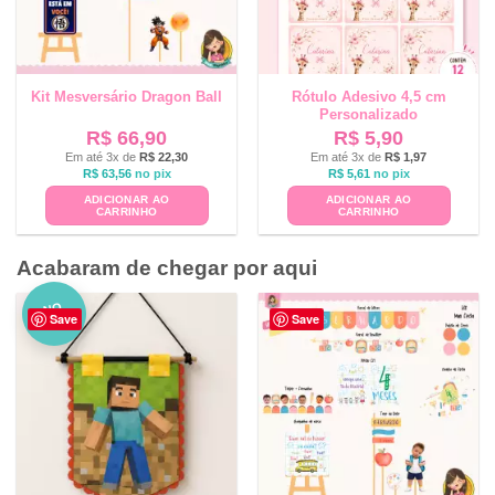
Kit Mesversário Dragon Ball
Rótulo Adesivo 4,5 cm
Personalizado
R$
66,90
R$
5,90
Em até 3x de
R$
22,30
Em até 3x de
R$
1,97
R$
63,56
no pix
R$
5,61
no pix
ADICIONAR AO
ADICIONAR AO
CARRINHO
CARRINHO
Acabaram de chegar por aqui
NO
Save
Save
VO