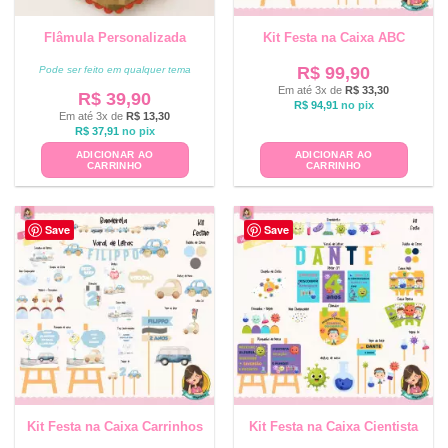
Flâmula Personalizada
Kit Festa na Caixa ABC
R$
99,90
Pode ser feito em qualquer tema
Em até 3x de
R$
33,30
R$
39,90
R$
94,91
no pix
Em até 3x de
R$
13,30
R$
37,91
no pix
ADICIONAR AO
ADICIONAR AO
CARRINHO
CARRINHO
Save
Save
Kit Festa na Caixa Carrinhos
Kit Festa na Caixa Cientista