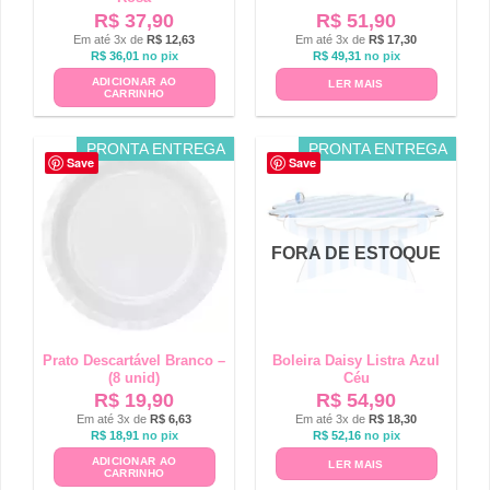
R$
37,90
R$
51,90
Em até 3x de
R$
12,63
Em até 3x de
R$
17,30
R$
36,01
no pix
R$
49,31
no pix
ADICIONAR AO
LER MAIS
CARRINHO
PRONTA ENTREGA
PRONTA ENTREGA
Save
Save
FORA DE ESTOQUE
Prato Descartável Branco –
Boleira Daisy Listra Azul
(8 unid)
Céu
R$
19,90
R$
54,90
Em até 3x de
R$
6,63
Em até 3x de
R$
18,30
R$
18,91
no pix
R$
52,16
no pix
ADICIONAR AO
LER MAIS
CARRINHO