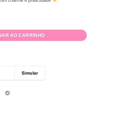
r com charme e praticidade
 quantidade
NAR AO CARRINHO
Simular