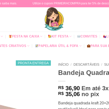
e saiba mais.
Utilize o cupom PRIMEIRACOMPRA para ter 5% de descont
FESTA NA CAIXA
KIT FESTA
CONVITES
L
TES CRIATIVOS
PAPELARIA ÚTIL & FOFA
PARA SUA
PRONTA ENTREGA
INÍCIO
/
DESCARTÁVEIS
/
SU
Bandeja Quadra
36,90
Em até 3
R$
35,06
no pix
R$
Bandeja quadrada kraft 20×20