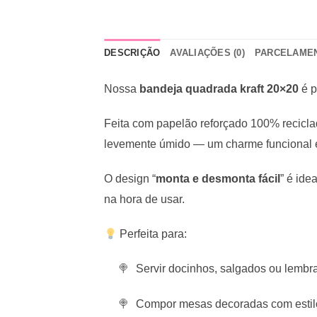
DESCRIÇÃO
AVALIAÇÕES (0)
PARCELAME
Nossa
bandeja quadrada kraft 20×20
é p
Feita com papelão reforçado 100% reciclad
levemente úmido — um charme funcional e
O design “
monta e desmonta fácil
” é ide
na hora de usar.
Perfeita para:
Servir docinhos, salgados ou lembr
Compor mesas decoradas com estilo