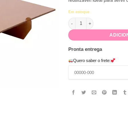
reutilizável! Ideal para servi
Em estoque
Bandeja Quadrada Kraft 20x20
ADICIO
Pronta entrega
Quero saber o frete: