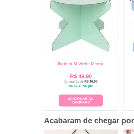
Boleira M Verde Menta
R$
49,90
Em até 3x de
R$
16,63
R$
47,41
no pix
ADICIONAR AO
CARRINHO
Acabaram de chegar por