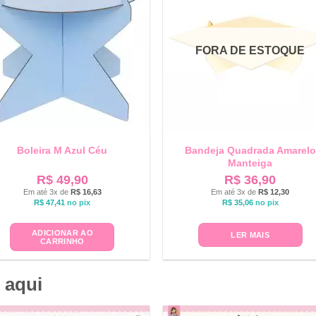
FORA DE ESTOQUE
Boleira M Azul Céu
Bandeja Quadrada Amarelo
Manteiga
R$
49,90
R$
36,90
Em até 3x de
R$
16,63
Em até 3x de
R$
12,30
R$
47,41
no pix
R$
35,06
no pix
ADICIONAR AO
LER MAIS
CARRINHO
 aqui