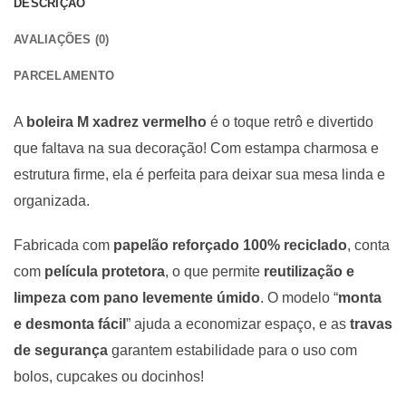
DESCRIÇÃO
AVALIAÇÕES (0)
PARCELAMENTO
A
boleira M xadrez vermelho
é o toque retrô e divertido
que faltava na sua decoração! Com estampa charmosa e
estrutura firme, ela é perfeita para deixar sua mesa linda e
organizada.
Fabricada com
papelão reforçado 100% reciclado
, conta
com
película protetora
, o que permite
reutilização e
limpeza com pano levemente úmido
. O modelo “
monta
e desmonta fácil
” ajuda a economizar espaço, e as
travas
de segurança
garantem estabilidade para o uso com
bolos, cupcakes ou docinhos!