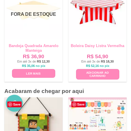
FORA DE ESTOQUE
Bandeja Quadrada Amarelo
Boleira Daisy Listra Vermelha
Manteiga
R$
36,90
R$
54,90
Em até 3x de
R$
12,30
Em até 3x de
R$
18,30
R$
35,06
no pix
R$
52,16
no pix
ADICIONAR AO
LER MAIS
CARRINHO
Acabaram de chegar por aqui
NO
Save
Save
VO