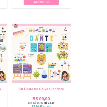
CARRINHO
s
Kit Festa na Caixa Cientista
R$
99,90
Em até 3x de
R$
33,30
R$
94,91
no pix