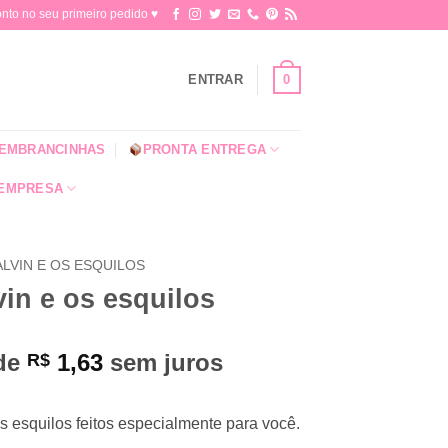
o no seu primeiro pedido ♥​
0
ENTRAR
EMBRANCINHAS
PRONTA ENTREGA
 EMPRESA
ALVIN E OS ESQUILOS
vin e os esquilos
 de
1,63
sem juros
R$
s esquilos feitos especialmente para você.