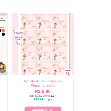
l
Rótulo Adesivo 4,5 cm
Personalizado
R$
5,90
Em até 3x de
R$
1,97
R$
5,61
no pix
ADICIONAR AO