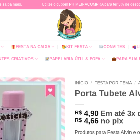
e saiba mais.
Utilize o cupom PRIMEIRACOMPRA para ter 5% de descont
FESTA NA CAIXA
KIT FESTA
CONVITES
L
TES CRIATIVOS
PAPELARIA ÚTIL & FOFA
PARA SUA
INÍCIO
/
FESTA POR TEMA
/
Porta Tubete Al
4,90
Em até 3x
R$
4,66
no pix
R$
Produtos para Festa Alvin e o