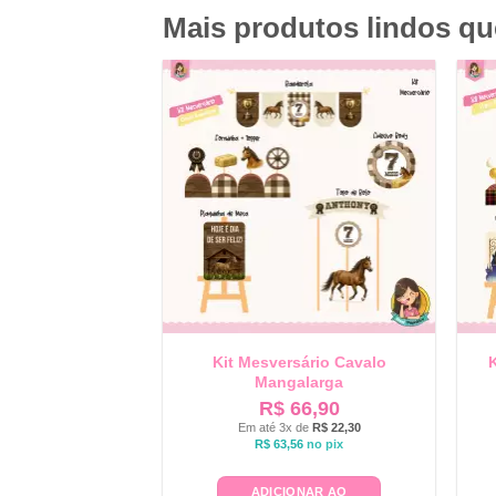
Mais produtos lindos q
Kit Mesversário Cavalo
K
Mangalarga
R$
66,90
Em até 3x de
R$
22,30
R$
63,56
no pix
ADICIONAR AO