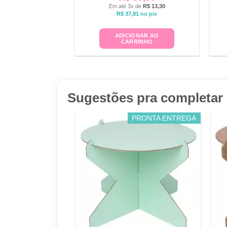
Em até 3x de
R$
13,30
R$
37,91
no pix
ADICIONAR AO
CARRINHO
Sugestões pra completar 
PRONTA ENTREGA