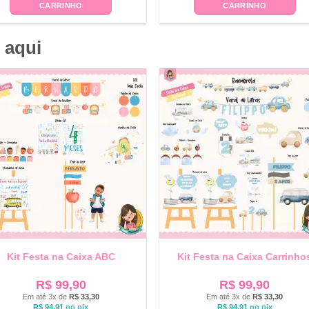
CARRINHO
CARRINHO
 aqui
Kit Festa na Caixa ABC
Kit Festa na Caixa Carrinho
R$
99,90
R$
99,90
Em até 3x de
R$
33,30
Em até 3x de
R$
33,30
R$
94,91
no pix
R$
94,91
no pix