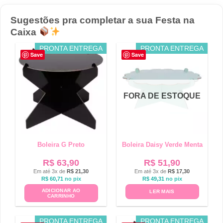
Sugestões pra completar a sua Festa na
Caixa
PRONTA ENTREGA
PRONTA ENTREGA
Save
Save
FORA DE ESTOQUE
Boleira G Preto
Boleira Daisy Verde Menta
R$
63,90
R$
51,90
Em até 3x de
R$
21,30
Em até 3x de
R$
17,30
R$
60,71
no pix
R$
49,31
no pix
ADICIONAR AO
LER MAIS
CARRINHO
PRONTA ENTREGA
PRONTA ENTREGA