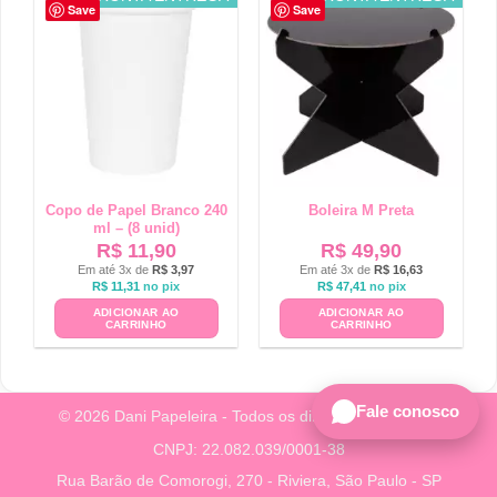
Save
Save
Copo de Papel Branco 240
Boleira M Preta
ml – (8 unid)
R$
11,90
R$
49,90
Em até 3x de
R$
3,97
Em até 3x de
R$
16,63
R$
11,31
no pix
R$
47,41
no pix
ADICIONAR AO
ADICIONAR AO
CARRINHO
CARRINHO
Fale conosco
© 2026 Dani Papeleira - Todos os direitos reservados.
CNPJ: 22.082.039/0001-38
Rua Barão de Comorogi, 270 - Riviera, São Paulo - SP