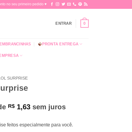
o no seu primeiro pedido ♥​
0
ENTRAR
EMBRANCINHAS
PRONTA ENTREGA
 EMPRESA
LOL SURPRISE
Surprise
 de
1,63
sem juros
R$
ise feitos especialmente para você.