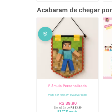
Acabaram de chegar por
NO
VO
Flâmula Personalizada
Pode ser feito em qualquer tema
R$
39,90
Em até 3x de
R$
13,30
R$
37,91
no pix