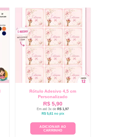
l
Rótulo Adesivo 4,5 cm
Personalizado
R$
5,90
Em até 3x de
R$
1,97
R$
5,61
no pix
ADICIONAR AO
CARRINHO