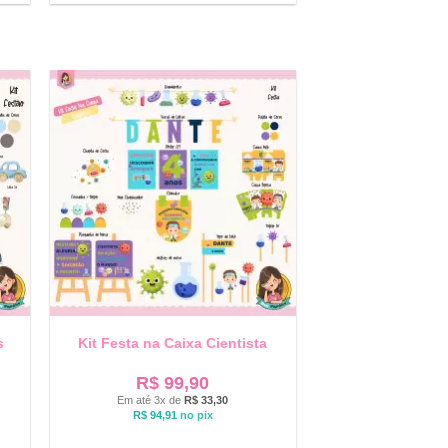
s
Kit Festa na Caixa Cientista
R$
99,90
Em até 3x de
R$
33,30
R$
94,91
no pix