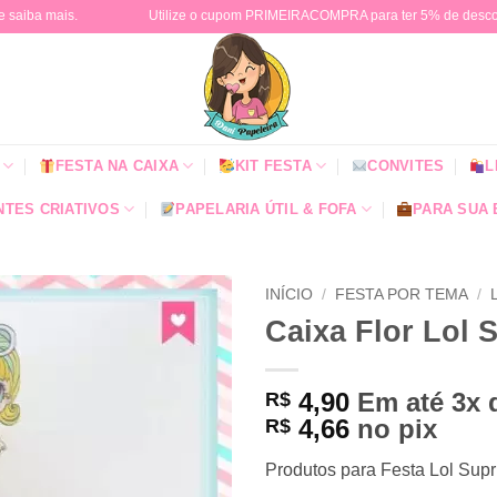
e saiba mais.
Utilize o cupom PRIMEIRACOMPRA para ter 5% de descont
FESTA NA CAIXA
KIT FESTA
CONVITES
L
TES CRIATIVOS
PAPELARIA ÚTIL & FOFA
PARA SUA
INÍCIO
/
FESTA POR TEMA
/
Caixa Flor Lol 
4,90
Em até 3x
R$
4,66
no pix
R$
Produtos para Festa Lol Supr