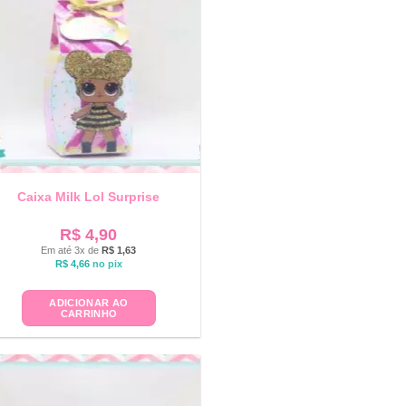
Caixa Milk Lol Surprise
R$
4,90
Em até 3x de
R$
1,63
R$
4,66
no pix
ADICIONAR AO
CARRINHO