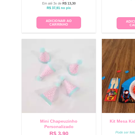
Em até 3x de
R$
13,30
R$
37,91
no pix
ADICIONAR AO
ADIC
CARRINHO
CA
Mini Chapeuzinho
Kit Mesa Ki
Personalizado
R$
3,90
Pode ser fei