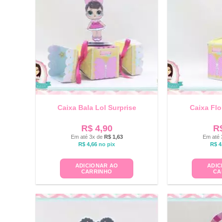
Caixa Bala Lol Surprise
Caixa Flo
R$
4,90
R
Em até 3x de
R$
1,63
Em até 
R$
4,66
no pix
R$
4
ADICIONAR AO
ADIC
CARRINHO
CA