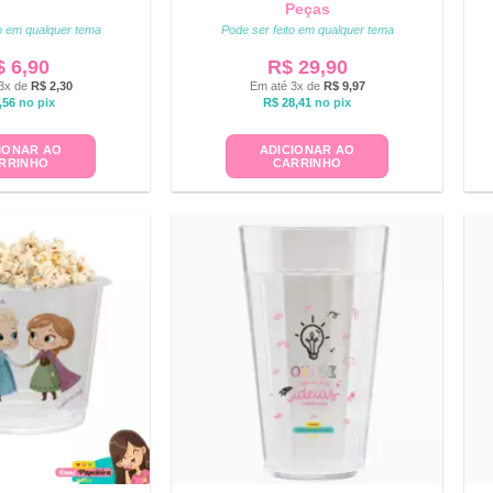
Peças
to em qualquer tema
Pode ser feito em qualquer tema
$
6,90
R$
29,90
3x de
R$
2,30
Em até 3x de
R$
9,97
,56
no pix
R$
28,41
no pix
IONAR AO
ADICIONAR AO
RRINHO
CARRINHO