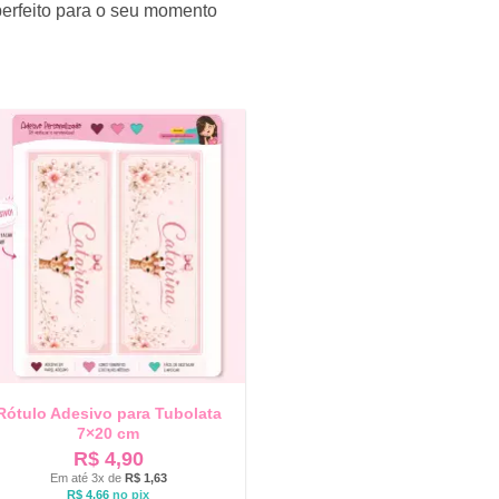
perfeito para o seu momento
Rótulo Adesivo para Tubolata
7×20 cm
R$
4,90
Em até 3x de
R$
1,63
R$
4,66
no pix