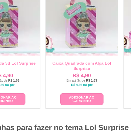
a 3d Lol Surprise
Caixa Quadrada com Alça Lol
Surprise
$
4,90
R$
4,90
3x de
R$
1,63
Em até 3x de
R$
1,63
,66
no pix
R$
4,66
no pix
IONAR AO
ADICIONAR AO
RRINHO
CARRINHO
has para fazer no tema Lol Surprise