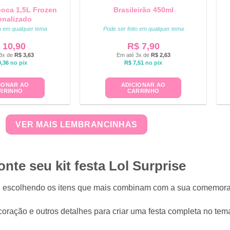
poca 1,5L Frozen
Brasileirão 450ml
onalizado
to em qualquer tema
Pode ser feito em qualquer tema
10,90
R$
7,90
3x de
R$
3,63
Em até 3x de
R$
2,63
,36
no pix
R$
7,51
no pix
IONAR AO
ADICIONAR AO
RRINHO
CARRINHO
VER MAIS LEMBRANCINHAS
nte seu kit festa Lol Surprise
to, escolhendo os itens que mais combinam com a sua comemo
ração e outros detalhes para criar uma festa completa no tema