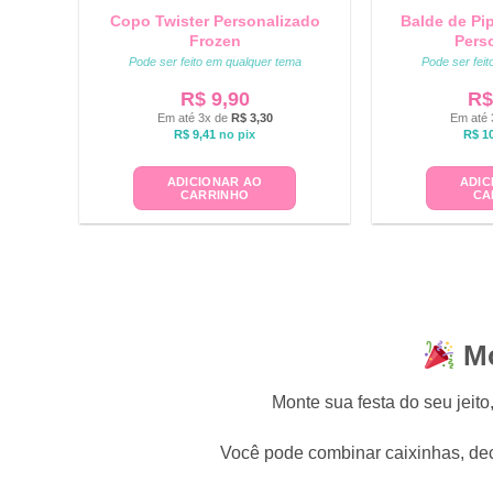
Copo Twister Personalizado
Balde de Pi
Frozen
Pers
Pode ser feito em qualquer tema
Pode ser fei
R$
9,90
R$
Em até 3x de
R$
3,30
Em até 
R$
9,41
no pix
R$
10
ADICIONAR AO
ADIC
CARRINHO
CA
Mo
Monte sua festa do seu jei
Você pode combinar caixinhas, deco