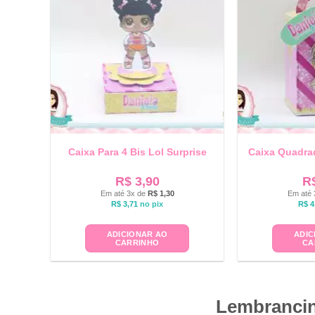
Caixa Para 4 Bis Lol Surprise
Caixa Quadrad
R$
3,90
R
Em até 3x de
R$
1,30
Em até 
R$
3,71
no pix
R$
4
ADICIONAR AO
ADIC
CARRINHO
CA
Lembrancin