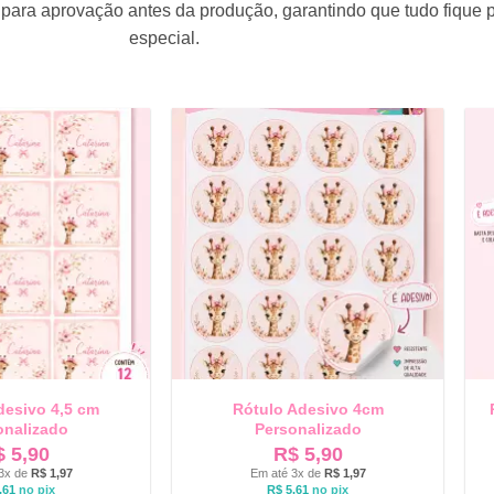
para aprovação antes da produção, garantindo que tudo fique 
especial.
desivo 4,5 cm
Rótulo Adesivo 4cm
onalizado
Personalizado
$
5,90
R$
5,90
3x de
R$
1,97
Em até 3x de
R$
1,97
,61
no pix
R$
5,61
no pix