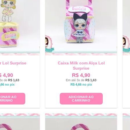
r Lol Surprise
Caixa Milk com Alça Lol
Surprise
$
4,90
R$
4,90
3x de
R$
1,63
Em até 3x de
R$
1,63
,66
no pix
R$
4,66
no pix
IONAR AO
ADICIONAR AO
RRINHO
CARRINHO