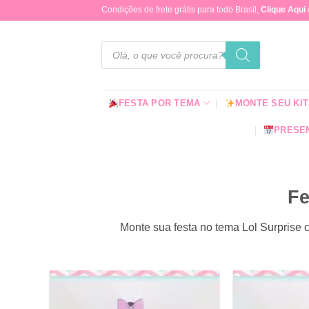
Skip
Condições de frete grátis para todo Brasil,
Clique Aqui
to
content
Pesquisar
produtos
FESTA POR TEMA
MONTE SEU KIT
PRESEN
Fe
Monte sua festa no tema Lol Surprise 