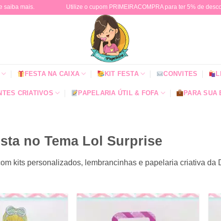
e saiba mais.
Utilize o cupom PRIMEIRACOMPRA para ter 5% de descont
FESTA NA CAIXA
KIT FESTA
CONVITES
L
TES CRIATIVOS
PAPELARIA ÚTIL & FOFA
PARA SUA
sta no Tema Lol Surprise
com kits personalizados, lembrancinhas e papelaria criativa da