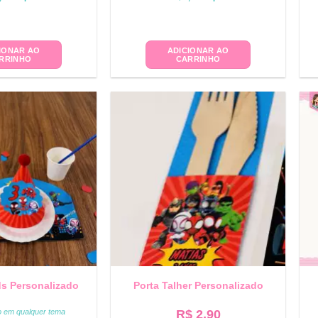
IONAR AO
ADICIONAR AO
RRINHO
CARRINHO
ds Personalizado
Porta Talher Personalizado
to em qualquer tema
R$
2,90