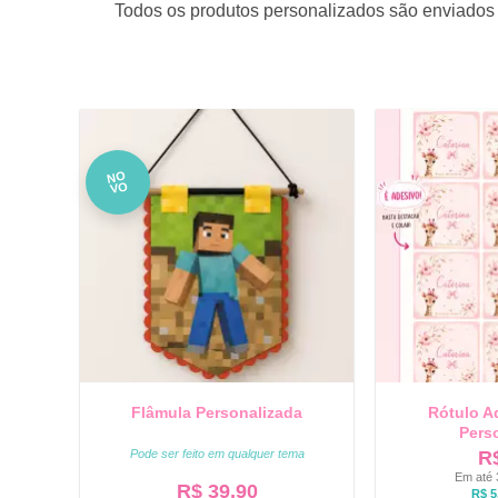
Todos os produtos personalizados são enviados 
NO
VO
Flâmula Personalizada
Rótulo A
Pers
Pode ser feito em qualquer tema
R
Em até 
R$
39,90
R$
5