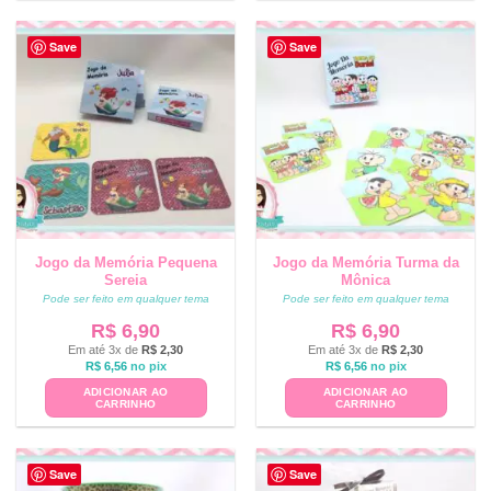
Save
Save
Jogo da Memória Pequena
Jogo da Memória Turma da
Sereia
Mônica
Pode ser feito em qualquer tema
Pode ser feito em qualquer tema
R$
6,90
R$
6,90
Em até 3x de
R$
2,30
Em até 3x de
R$
2,30
R$
6,56
no pix
R$
6,56
no pix
ADICIONAR AO
ADICIONAR AO
CARRINHO
CARRINHO
Save
Save