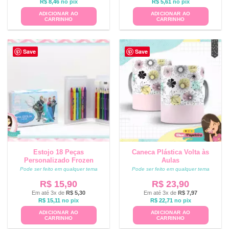
R$
8,46
no pix
R$
5,61
no pix
ADICIONAR AO
ADICIONAR AO
CARRINHO
CARRINHO
Save
Save
Estojo 18 Peças
Caneca Plástica Volta às
Personalizado Frozen
Aulas
Pode ser feito em qualquer tema
Pode ser feito em qualquer tema
R$
15,90
R$
23,90
Em até 3x de
R$
5,30
Em até 3x de
R$
7,97
R$
15,11
no pix
R$
22,71
no pix
ADICIONAR AO
ADICIONAR AO
CARRINHO
CARRINHO