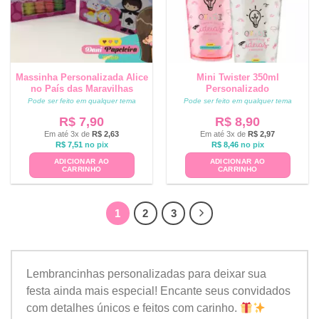
Massinha Personalizada Alice
Mini Twister 350ml
no País das Maravilhas
Personalizado
Pode ser feito em qualquer tema
Pode ser feito em qualquer tema
R$
7,90
R$
8,90
Em até 3x de
R$
2,63
Em até 3x de
R$
2,97
R$
7,51
no pix
R$
8,46
no pix
ADICIONAR AO
ADICIONAR AO
CARRINHO
CARRINHO
1
2
3
Lembrancinhas personalizadas para deixar sua
festa ainda mais especial! Encante seus convidados
com detalhes únicos e feitos com carinho.