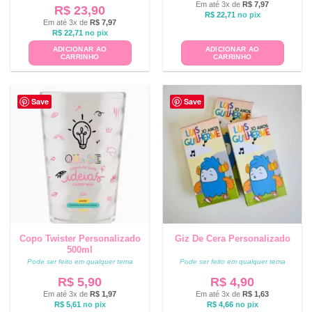
Em até 3x de
R$
7,97
R$
23,90
R$
22,71
no pix
Em até 3x de
R$
7,97
R$
22,71
no pix
ADICIONAR AO
ADICIONAR AO
CARRINHO
CARRINHO
Save
Save
Copo Twister Personalizado
Giz De Cera Personalizado
500ml
Pode ser feito em qualquer tema
Pode ser feito em qualquer tema
R$
5,90
R$
4,90
Em até 3x de
R$
1,97
Em até 3x de
R$
1,63
R$
5,61
no pix
R$
4,66
no pix