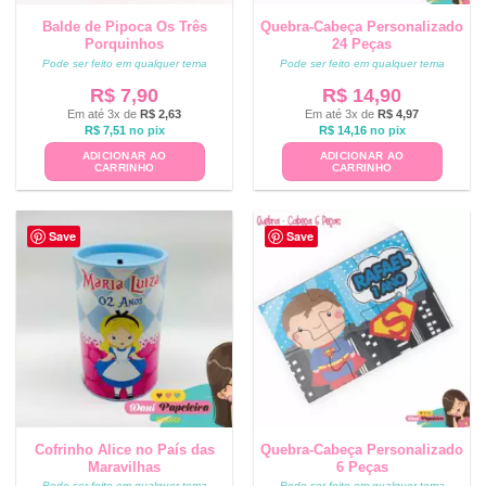
Balde de Pipoca Os Três
Quebra-Cabeça Personalizado
Porquinhos
24 Peças
Pode ser feito em qualquer tema
Pode ser feito em qualquer tema
R$
7,90
R$
14,90
Em até 3x de
R$
2,63
Em até 3x de
R$
4,97
R$
7,51
no pix
R$
14,16
no pix
ADICIONAR AO
ADICIONAR AO
CARRINHO
CARRINHO
Save
Save
Cofrinho Alice no País das
Quebra-Cabeça Personalizado
Maravilhas
6 Peças
Pode ser feito em qualquer tema
Pode ser feito em qualquer tema