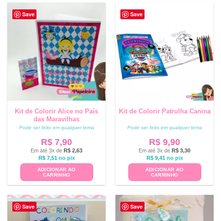
Save
Save
Kit de Colorir Alice no País
Kit de Colorir Patrulha Canina
das Maravilhas
Pode ser feito em qualquer tema
Pode ser feito em qualquer tema
R$
7,90
R$
9,90
Em até 3x de
R$
2,63
Em até 3x de
R$
3,30
R$
7,51
no pix
R$
9,41
no pix
ADICIONAR AO
ADICIONAR AO
CARRINHO
CARRINHO
Save
Save