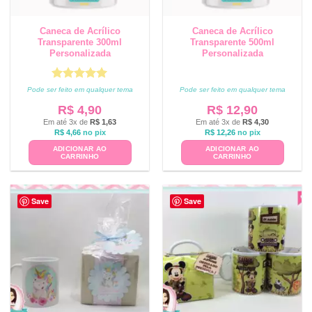
Caneca de Acrílico
Caneca de Acrílico
Transparente 300ml
Transparente 500ml
Personalizada
Personalizada
Avaliação
5
Pode ser feito em qualquer tema
Pode ser feito em qualquer tema
de 5
R$
4,90
R$
12,90
Em até 3x de
R$
1,63
Em até 3x de
R$
4,30
R$
4,66
no pix
R$
12,26
no pix
ADICIONAR AO
ADICIONAR AO
CARRINHO
CARRINHO
Save
Save