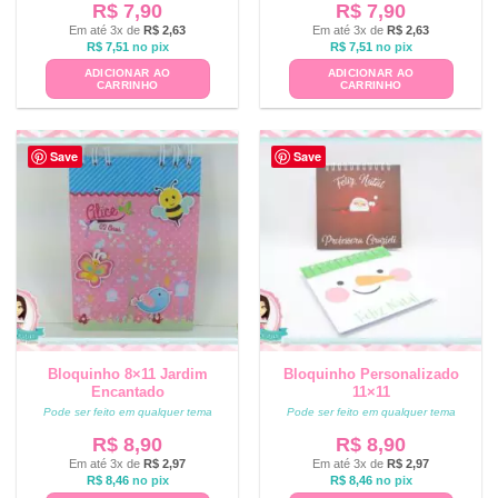
R$
7,90
R$
7,90
Em até 3x de
R$
2,63
Em até 3x de
R$
2,63
R$
7,51
no pix
R$
7,51
no pix
ADICIONAR AO
ADICIONAR AO
CARRINHO
CARRINHO
Save
Save
Bloquinho 8×11 Jardim
Bloquinho Personalizado
Encantado
11×11
Pode ser feito em qualquer tema
Pode ser feito em qualquer tema
R$
8,90
R$
8,90
Em até 3x de
R$
2,97
Em até 3x de
R$
2,97
R$
8,46
no pix
R$
8,46
no pix