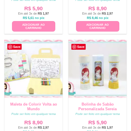
R$
5,90
R$
8,90
Em até 3x de
R$
1,97
Em até 3x de
R$
2,97
R$
5,61
no pix
R$
8,46
no pix
ADICIONAR AO
ADICIONAR AO
CARRINHO
CARRINHO
Save
Save
Maleta de Colorir Volta ao
Bolinha de Sabão
Mundo
Personalizada Sereia
Pode ser feito em qualquer tema
Pode ser feito em qualquer tema
R$
8,90
R$
5,90
Em até 3x de
R$
2,97
Em até 3x de
R$
1,97