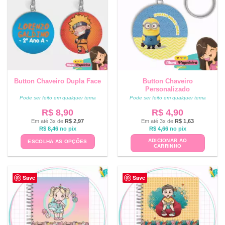
Button Chaveiro Dupla Face
Button Chaveiro
Personalizado
Pode ser feito em qualquer tema
Pode ser feito em qualquer tema
R$
8,90
R$
4,90
Em até 3x de
R$
2,97
Em até 3x de
R$
1,63
R$
8,46
no pix
R$
4,66
no pix
ADICIONAR AO
ESCOLHA AS OPÇÕES
CARRINHO
Save
Save