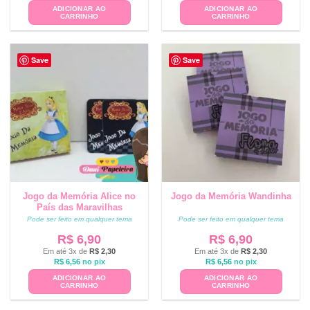
ADICIONAR AO
ADICIONAR AO
CARRINHO
CARRINHO
Save
Save
Jogo da Memória Alice no
Jogo da Memória Wandinha
País das Maravilhas
Pode ser feito em qualquer tema
Pode ser feito em qualquer tema
R$
6,90
R$
6,90
Em até 3x de
R$
2,30
Em até 3x de
R$
2,30
R$
6,56
no pix
R$
6,56
no pix
ADICIONAR AO
ADICIONAR AO
CARRINHO
CARRINHO