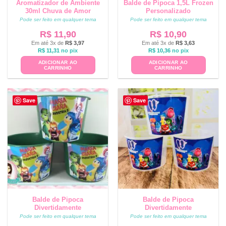
Aromatizador de Ambiente
Balde de Pipoca 1,5L Frozen
30ml Chuva de Amor
Personalizado
Pode ser feito em qualquer tema
Pode ser feito em qualquer tema
R$
11,90
R$
10,90
Em até 3x de
R$
3,97
Em até 3x de
R$
3,63
R$
11,31
no pix
R$
10,36
no pix
ADICIONAR AO
ADICIONAR AO
CARRINHO
CARRINHO
Save
Save
Balde de Pipoca
Balde de Pipoca
Divertidamente
Divertidamente
Pode ser feito em qualquer tema
Pode ser feito em qualquer tema