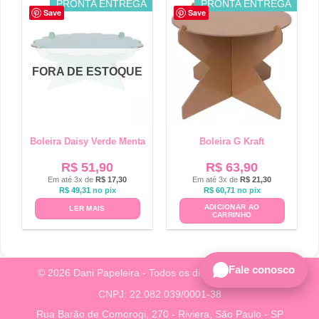
PRONTA ENTREGA
PRONTA ENTREGA
Save
Save
FORA DE ESTOQUE
Boleira Daisy Verde Menta
Boleira G Kraft
R$
51,90
R$
63,90
Em até 3x de
R$
17,30
Em até 3x de
R$
21,30
R$
49,31
no pix
R$
60,71
no pix
ADICIONAR AO
LER MAIS
CARRINHO
Fale conosco
© 2026 Dani Papeleira - Todos os direitos reservados.
CNPJ: 22.082.039/0001-38
Rua Barão de Comorogi, 270 - Riviera, São Paulo - SP