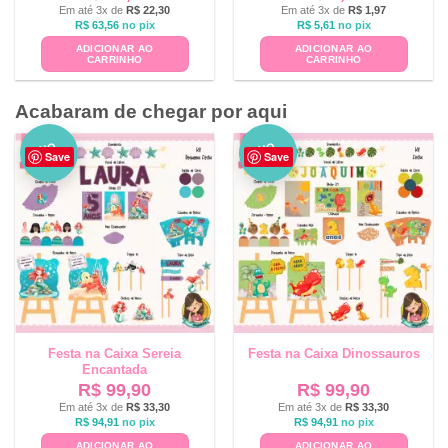
Em até 3x de
R$
22,30
Em até 3x de
R$
1,97
R$
63,56
no pix
R$
5,61
no pix
ADICIONAR AO
ADICIONAR AO
CARRINHO
CARRINHO
Acabaram de chegar por aqui
NO
NO
Save
Save
VO
VO
Festa na Caixa Sereia
Festa na Caixa Dinossauros
Encantada
R$
99,90
R$
99,90
Em até 3x de
R$
33,30
Em até 3x de
R$
33,30
R$
94,91
no pix
R$
94,91
no pix
ADICIONAR AO
ADICIONAR AO