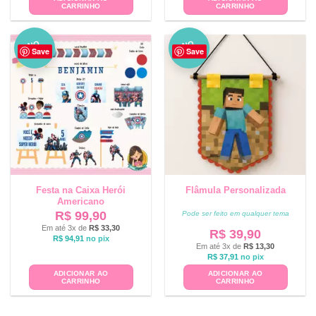
CARRINHO
CARRINHO
NO
NO
Save
Save
VO
VO
Festa na Caixa Herói
Flâmula Personalizada
Americano
R$
99,90
Pode ser feito em qualquer tema
Em até 3x de
R$
33,30
R$
39,90
R$
94,91
no pix
Em até 3x de
R$
13,30
R$
37,91
no pix
ADICIONAR AO
ADICIONAR AO
CARRINHO
CARRINHO