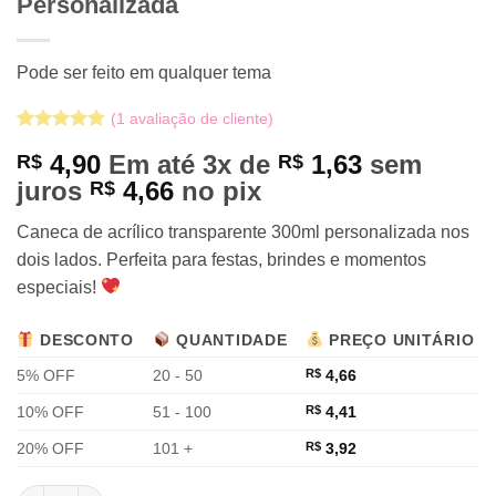
Personalizada
Pode ser feito em qualquer tema
(
1
avaliação de cliente)
Avaliado
1
4,90
Em até 3x de
1,63
sem
R$
R$
como
5
de
5, com
juros
4,66
no pix
R$
baseado em
avaliação
Caneca de acrílico transparente 300ml personalizada nos
de cliente
dois lados. Perfeita para festas, brindes e momentos
especiais!
DESCONTO
QUANTIDADE
PREÇO UNITÁRIO
5% OFF
20 - 50
R$
4,66
10% OFF
51 - 100
R$
4,41
20% OFF
101 +
R$
3,92