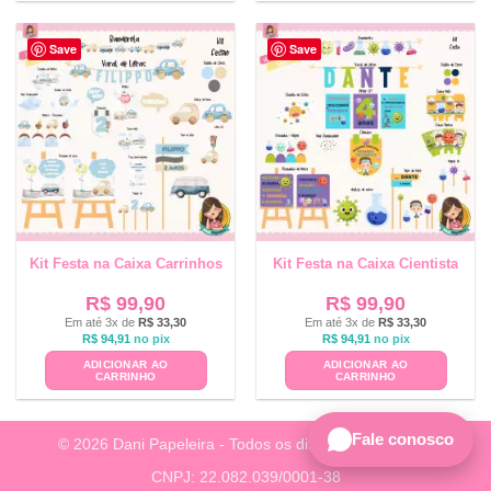
Save
Save
Kit Festa na Caixa Carrinhos
Kit Festa na Caixa Cientista
R$
99,90
R$
99,90
Em até 3x de
R$
33,30
Em até 3x de
R$
33,30
R$
94,91
no pix
R$
94,91
no pix
ADICIONAR AO
ADICIONAR AO
CARRINHO
CARRINHO
Fale conosco
© 2026 Dani Papeleira - Todos os direitos reservados.
CNPJ: 22.082.039/0001-38