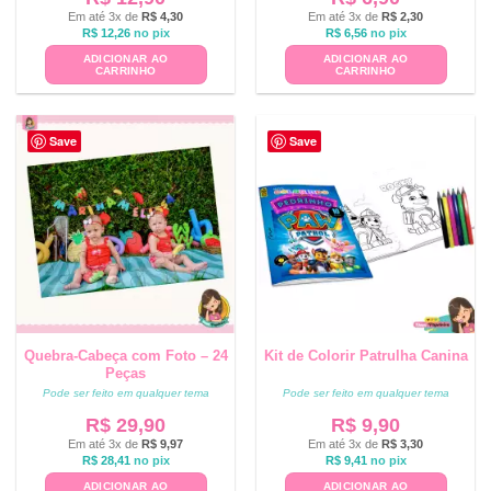
Em até 3x de
R$
4,30
Em até 3x de
R$
2,30
R$
12,26
no pix
R$
6,56
no pix
ADICIONAR AO
ADICIONAR AO
CARRINHO
CARRINHO
Save
Save
Quebra-Cabeça com Foto – 24
Kit de Colorir Patrulha Canina
Peças
Pode ser feito em qualquer tema
Pode ser feito em qualquer tema
R$
29,90
R$
9,90
Em até 3x de
R$
9,97
Em até 3x de
R$
3,30
R$
28,41
no pix
R$
9,41
no pix
ADICIONAR AO
ADICIONAR AO