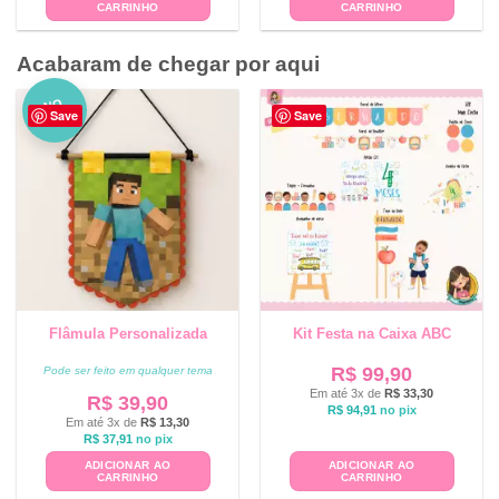
CARRINHO
CARRINHO
Acabaram de chegar por aqui
NO
Save
Save
VO
Flâmula Personalizada
Kit Festa na Caixa ABC
R$
99,90
Pode ser feito em qualquer tema
Em até 3x de
R$
33,30
R$
39,90
R$
94,91
no pix
Em até 3x de
R$
13,30
R$
37,91
no pix
ADICIONAR AO
ADICIONAR AO
CARRINHO
CARRINHO