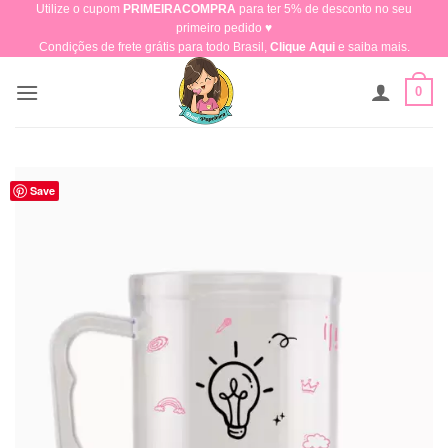
Utilize o cupom
PRIMEIRACOMPRA
para ter 5% de desconto no seu
Skip
primeiro pedido ♥​
to
Condições de frete grátis para todo Brasil,
Clique Aqui
e saiba mais.
content
0
Save