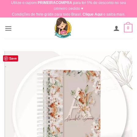
Utilize o cupom
PRIMEIRACOMPRA
para ter 5% de desconto no seu
Skip
primeiro pedido ♥​
to
Condições de frete grátis para todo Brasil,
Clique Aqui
e saiba mais.
content
0
Save