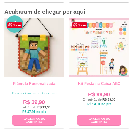
Acabaram de chegar por aqui
NO
Save
Save
VO
Flâmula Personalizada
Kit Festa na Caixa ABC
R$
99,90
Pode ser feito em qualquer tema
Em até 3x de
R$
33,30
R$
39,90
R$
94,91
no pix
Em até 3x de
R$
13,30
R$
37,91
no pix
ADICIONAR AO
ADICIONAR AO
CARRINHO
CARRINHO