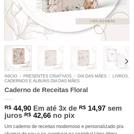
INÍCIO
/
PRESENTES CRIATIVOS
/
DIA DAS MÃES
/
LIVROS,
CADERNOS E ÁLBUNS DIA DAS MÃES
Caderno de Receitas Floral
44,90
Em até 3x de
14,97
sem
R$
R$
juros
42,66
no pix
R$
Um caderno de receitas modernoso e personalizado pra
chamar de seu e se aventurar na cozinha! Uma ótima