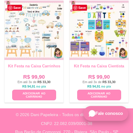
Save
Save
Kit Festa na Caixa Carrinhos
Kit Festa na Caixa Cientista
R$
99,90
R$
99,90
Em até 3x de
R$
33,30
Em até 3x de
R$
33,30
R$
94,91
no pix
R$
94,91
no pix
ADICIONAR AO
ADICIONAR AO
CARRINHO
CARRINHO
Fale conosco
© 2026 Dani Papeleira - Todos os direitos reservados.
CNPJ: 22.082.039/0001-38
Rua Barão de Comorogi, 270 - Riviera, São Paulo - SP