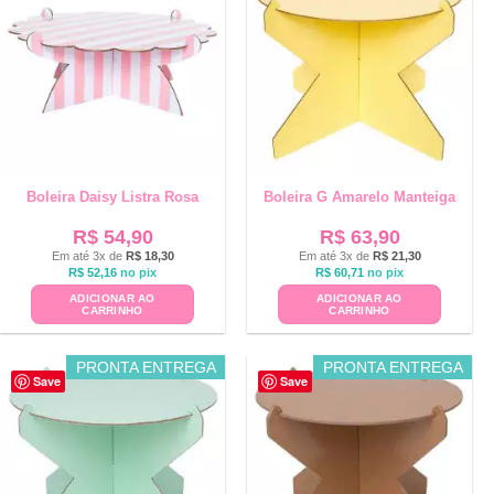
Boleira Daisy Listra Rosa
Boleira G Amarelo Manteiga
R$
54,90
R$
63,90
Em até 3x de
R$
18,30
Em até 3x de
R$
21,30
R$
52,16
no pix
R$
60,71
no pix
ADICIONAR AO
ADICIONAR AO
CARRINHO
CARRINHO
PRONTA ENTREGA
PRONTA ENTREGA
Save
Save