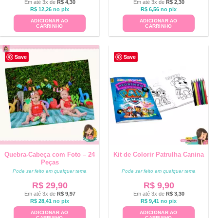
Em até 3x de
R$
4,30
Em até 3x de
R$
2,30
R$
12,26
no pix
R$
6,56
no pix
ADICIONAR AO
ADICIONAR AO
CARRINHO
CARRINHO
Save
Save
Quebra-Cabeça com Foto – 24
Kit de Colorir Patrulha Canina
Peças
Pode ser feito em qualquer tema
Pode ser feito em qualquer tema
R$
29,90
R$
9,90
Em até 3x de
R$
9,97
Em até 3x de
R$
3,30
R$
28,41
no pix
R$
9,41
no pix
ADICIONAR AO
ADICIONAR AO
CARRINHO
CARRINHO