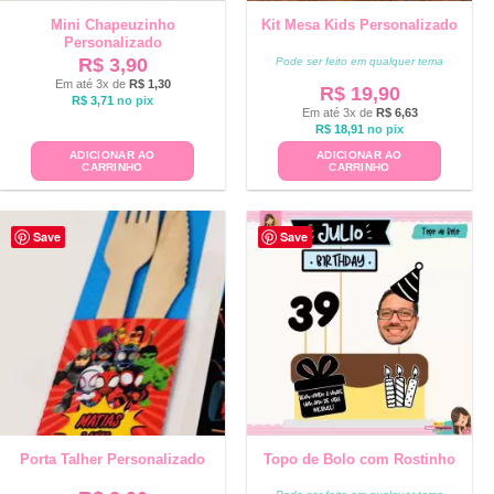
Mini Chapeuzinho
Kit Mesa Kids Personalizado
Personalizado
R$
3,90
Pode ser feito em qualquer tema
Em até 3x de
R$
1,30
R$
19,90
R$
3,71
no pix
Em até 3x de
R$
6,63
R$
18,91
no pix
ADICIONAR AO
ADICIONAR AO
CARRINHO
CARRINHO
Save
Save
Porta Talher Personalizado
Topo de Bolo com Rostinho