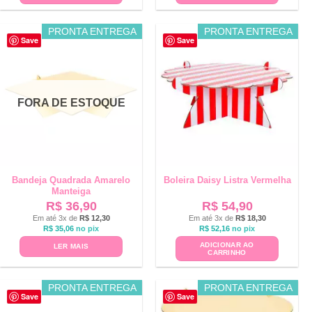
PRONTA ENTREGA
PRONTA ENTREGA
Save
Save
FORA DE ESTOQUE
Bandeja Quadrada Amarelo
Boleira Daisy Listra Vermelha
Manteiga
R$
36,90
R$
54,90
Em até 3x de
R$
12,30
Em até 3x de
R$
18,30
R$
35,06
no pix
R$
52,16
no pix
ADICIONAR AO
LER MAIS
CARRINHO
PRONTA ENTREGA
PRONTA ENTREGA
Save
Save