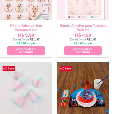
Rótulo Adesivo 4cm
Rótulo Adesivo para Tubolata
Personalizado
7×20 cm
R$
5,90
R$
4,90
Em até 3x de
R$
1,97
Em até 3x de
R$
1,63
R$
5,61
no pix
R$
4,66
no pix
ADICIONAR AO
ADICIONAR AO
CARRINHO
CARRINHO
Save
Save