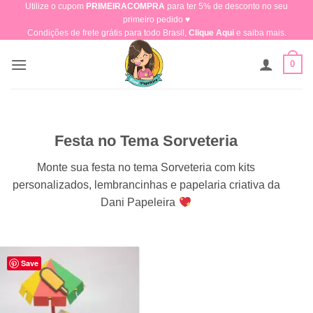
Utilize o cupom
PRIMEIRACOMPRA
para ter 5% de desconto no seu
Skip
primeiro pedido ♥​
to
Condições de frete grátis para todo Brasil,
Clique Aqui
e saiba mais.
content
0
Festa no Tema Sorveteria
Monte sua festa no tema Sorveteria com kits
personalizados, lembrancinhas e papelaria criativa da
Dani Papeleira
Save