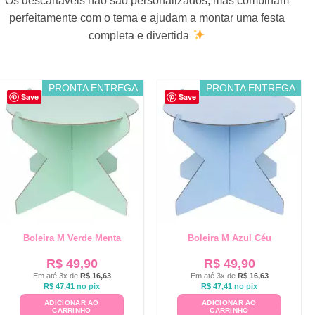
Os descartáveis não são personalizados, mas combinam
perfeitamente com o tema e ajudam a montar uma festa
completa e divertida
PRONTA ENTREGA
PRONTA ENTREGA
Save
Save
Boleira M Verde Menta
Boleira M Azul Céu
R$
49,90
R$
49,90
Em até 3x de
R$
16,63
Em até 3x de
R$
16,63
R$
47,41
no pix
R$
47,41
no pix
ADICIONAR AO
ADICIONAR AO
CARRINHO
CARRINHO