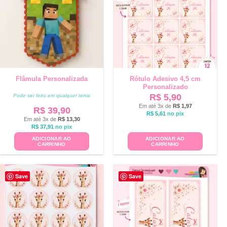
Flâmula Personalizada
Rótulo Adesivo 4,5 cm
Personalizado
R$
5,90
Pode ser feito em qualquer tema
Em até 3x de
R$
1,97
R$
39,90
R$
5,61
no pix
Em até 3x de
R$
13,30
R$
37,91
no pix
ADICIONAR AO
ADICIONAR AO
CARRINHO
CARRINHO
Save
Save