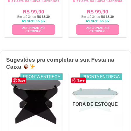
Kit Festa na Caixa Carrinhos
Kit Festa na Caixa Cientista
R$
99,90
R$
99,90
Em até 3x de
R$
33,30
Em até 3x de
R$
33,30
R$
94,91
no pix
R$
94,91
no pix
ADICIONAR AO
ADICIONAR AO
CARRINHO
CARRINHO
Sugestões pra completar a sua Festa na
Caixa
PRONTA ENTREGA
PRONTA ENTREGA
Save
Save
FORA DE ESTOQUE