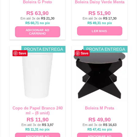
Boleira G Preto
Boleira Daisy Verde Menta
R$
63,90
R$
51,90
Em até 3x de
R$
21,30
Em até 3x de
R$
17,30
R$
60,71
no pix
R$
49,31
no pix
ADICIONAR AO
LER MAIS
CARRINHO
PRONTA ENTREGA
PRONTA ENTREGA
Save
Save
Copo de Papel Branco 240
Boleira M Preta
ml – (8 unid)
R$
11,90
R$
49,90
Em até 3x de
R$
3,97
Em até 3x de
R$
16,63
R$
11,31
no pix
R$
47,41
no pix
ADICIONAR AO
ADICIONAR AO