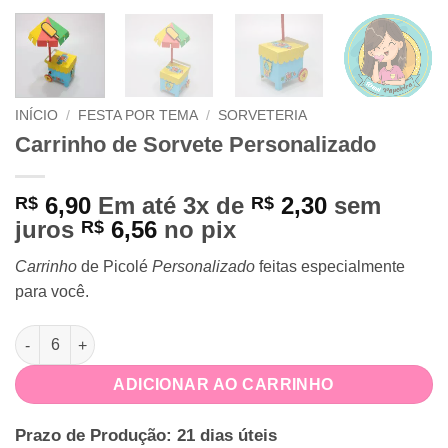
INÍCIO
/
FESTA POR TEMA
/
SORVETERIA
Carrinho de Sorvete Personalizado
6,90
Em até 3x de
2,30
sem
R$
R$
juros
6,56
no pix
R$
Carrinho
de Picolé
Personalizado
feitas especialmente
para você.
Carrinho de Sorvete Personalizado quantidade
ADICIONAR AO CARRINHO
Prazo de Produção: 21 dias úteis