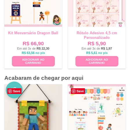
Kit Mesversário Dragon Ball
Rótulo Adesivo 4,5 cm
Personalizado
R$
66,90
R$
5,90
Em até 3x de
R$
22,30
Em até 3x de
R$
1,97
R$
63,56
no pix
R$
5,61
no pix
ADICIONAR AO
ADICIONAR AO
CARRINHO
CARRINHO
Acabaram de chegar por aqui
NO
Save
Save
VO