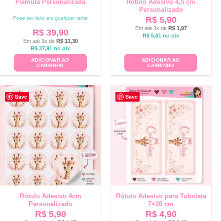
Flâmula Personalizada
Rótulo Adesivo 4,5 cm
Personalizado
R$
5,90
Pode ser feito em qualquer tema
Em até 3x de
R$
1,97
R$
39,90
R$
5,61
no pix
Em até 3x de
R$
13,30
R$
37,91
no pix
ADICIONAR AO
ADICIONAR AO
CARRINHO
CARRINHO
Save
Save
Rótulo Adesivo 4cm
Rótulo Adesivo para Tubolata
Personalizado
7×20 cm
R$
5,90
R$
4,90