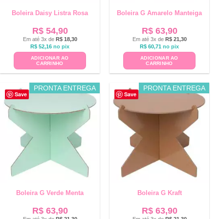
Boleira Daisy Listra Rosa
Boleira G Amarelo Manteiga
R$
54,90
R$
63,90
Em até 3x de
R$
18,30
Em até 3x de
R$
21,30
R$
52,16
no pix
R$
60,71
no pix
ADICIONAR AO
ADICIONAR AO
CARRINHO
CARRINHO
PRONTA ENTREGA
PRONTA ENTREGA
Save
Save
Boleira G Verde Menta
Boleira G Kraft
R$
63,90
R$
63,90
Em até 3x de
R$
21,30
Em até 3x de
R$
21,30