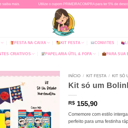
e saiba mais.
Utilize o cupom PRIMEIRACOMPRA para ter 5% de descont
FESTA NA CAIXA
KIT FESTA
CONVITES
L
TES CRIATIVOS
PAPELARIA ÚTIL & FOFA
PARA SUA
INÍCIO
/
KIT FESTA
/
KIT SÓ
Kit só um Bolin
155,90
R$
Comemore com estilo intergal
perfeito para uma festinha rá