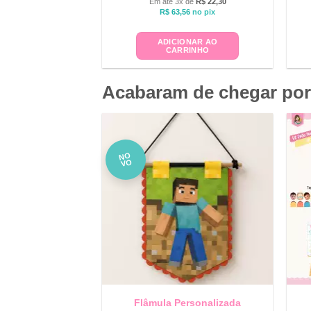
Em até 3x de
R$
22,30
R$
63,56
no pix
ADICIONAR AO
CARRINHO
Acabaram de chegar por
NO
VO
Flâmula Personalizada