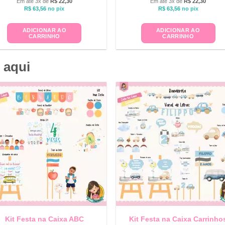
Em até 3x de
R$
22,30
Em até 3x de
R$
22,30
R$
63,56
no pix
R$
63,56
no pix
ADICIONAR AO
ADICIONAR AO
CARRINHO
CARRINHO
 aqui
Kit Festa na Caixa ABC
Kit Festa na Caixa Carrinho