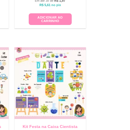
Em até 3x de
R$
1,97
R$
5,61
no pix
ADICIONAR AO
CARRINHO
s
Kit Festa na Caixa Cientista