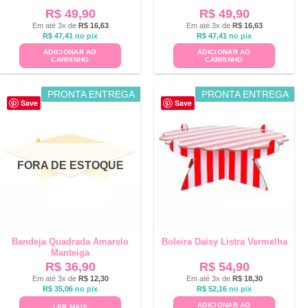
R$
49,90
R$
49,90
Em até 3x de
R$
16,63
Em até 3x de
R$
16,63
R$
47,41
no pix
R$
47,41
no pix
ADICIONAR AO
ADICIONAR AO
CARRINHO
CARRINHO
PRONTA ENTREGA
PRONTA ENTREGA
Save
Save
FORA DE ESTOQUE
Bandeja Quadrada Amarelo
Boleira Daisy Listra Vermelha
Manteiga
R$
36,90
R$
54,90
Em até 3x de
R$
12,30
Em até 3x de
R$
18,30
R$
35,06
no pix
R$
52,16
no pix
ADICIONAR AO
LER MAIS