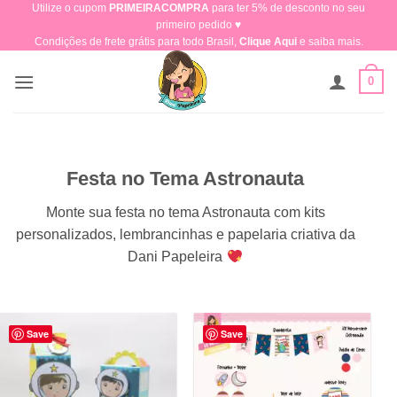
Utilize o cupom
PRIMEIRACOMPRA
para ter 5% de desconto no seu
Skip
primeiro pedido ♥​
to
Condições de frete grátis para todo Brasil,
Clique Aqui
e saiba mais.
content
0
Festa no Tema Astronauta
Monte sua festa no tema Astronauta com kits
personalizados, lembrancinhas e papelaria criativa da
Dani Papeleira
Save
Save