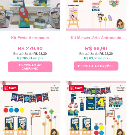
Kit Festa Astronauta
Kit Mesversário Astronauta
R$
279,90
R$
66,90
Em até 3x de
R$
93,30
Em até 3x de
R$
22,30
R$
265,91
no pix
R$
63,56
no pix
ADICIONAR AO
ESCOLHA AS OPÇÕES
CARRINHO
Save
Save