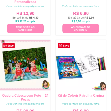
Personalizada
Pode ser feito em qualquer tema
Pode ser feito em qualquer tema
R$
12,90
R$
6,90
Em até 3x de
R$
4,30
Em até 3x de
R$
2,30
R$
12,26
no pix
R$
6,56
no pix
ADICIONAR AO
ADICIONAR AO
CARRINHO
CARRINHO
Save
Save
Quebra-Cabeça com Foto – 24
Kit de Colorir Patrulha Canina
Peças
Pode ser feito em qualquer tema
Pode ser feito em qualquer tema