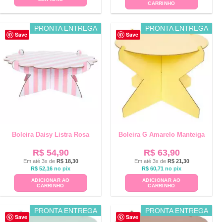
CARRINHO
PRONTA ENTREGA
PRONTA ENTREGA
Save
Save
Boleira Daisy Listra Rosa
Boleira G Amarelo Manteiga
R$
54,90
R$
63,90
Em até 3x de
R$
18,30
Em até 3x de
R$
21,30
R$
52,16
no pix
R$
60,71
no pix
ADICIONAR AO
ADICIONAR AO
CARRINHO
CARRINHO
PRONTA ENTREGA
PRONTA ENTREGA
Save
Save