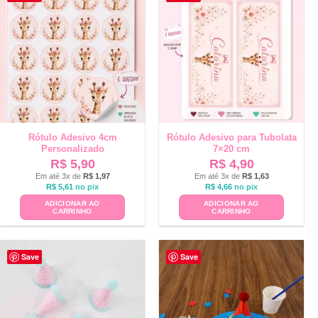
Rótulo Adesivo 4cm
Rótulo Adesivo para Tubolata
Personalizado
7×20 cm
R$
5,90
R$
4,90
Em até 3x de
R$
1,97
Em até 3x de
R$
1,63
R$
5,61
no pix
R$
4,66
no pix
ADICIONAR AO
ADICIONAR AO
CARRINHO
CARRINHO
Save
Save