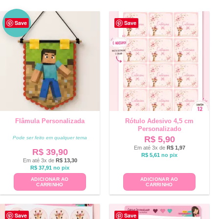
NO
Save
Save
VO
Flâmula Personalizada
Rótulo Adesivo 4,5 cm
Personalizado
R$
5,90
Pode ser feito em qualquer tema
Em até 3x de
R$
1,97
R$
39,90
R$
5,61
no pix
Em até 3x de
R$
13,30
R$
37,91
no pix
ADICIONAR AO
ADICIONAR AO
CARRINHO
CARRINHO
Save
Save