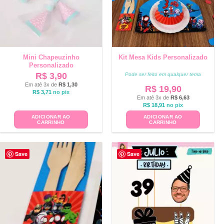
Mini Chapeuzinho
Kit Mesa Kids Personalizado
Personalizado
R$
3,90
Pode ser feito em qualquer tema
Em até 3x de
R$
1,30
R$
19,90
R$
3,71
no pix
Em até 3x de
R$
6,63
R$
18,91
no pix
ADICIONAR AO
ADICIONAR AO
CARRINHO
CARRINHO
Save
Save