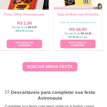
Porta Talher Personalizado
Topo de Bolo com Rostinho
R$
2,90
Pode ser feito em qualquer tema
Em até 3x de
R$
0,97
R$
48,90
R$
2,76
no pix
Em até 3x de
R$
16,30
R$
46,46
no pix
ADICIONAR AO
ADICIONAR AO
CARRINHO
CARRINHO
MONTAR MINHA FESTA
Descartáveis para completar sua festa
Astronauta
Complete sua festa com itens práticos e lindos copos,