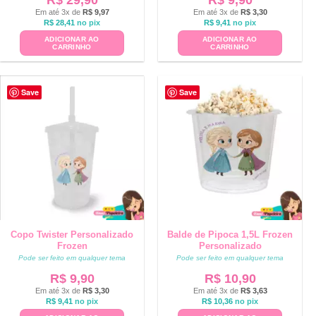
R$
29,90
R$
9,90
Em até 3x de
R$
9,97
Em até 3x de
R$
3,30
R$
28,41
no pix
R$
9,41
no pix
ADICIONAR AO
ADICIONAR AO
CARRINHO
CARRINHO
Save
Save
Copo Twister Personalizado
Balde de Pipoca 1,5L Frozen
Frozen
Personalizado
Pode ser feito em qualquer tema
Pode ser feito em qualquer tema
R$
9,90
R$
10,90
Em até 3x de
R$
3,30
Em até 3x de
R$
3,63
R$
9,41
no pix
R$
10,36
no pix