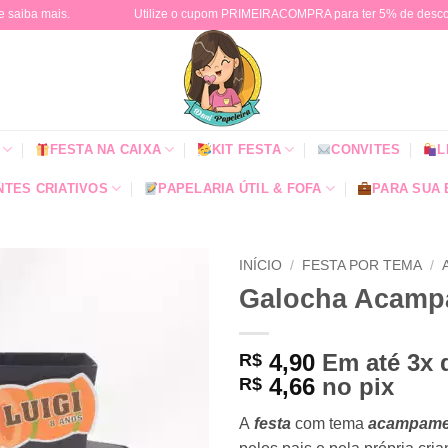
e saiba mais.
Utilize o cupom PRIMEIRACOMPRA para ter 5% de descont
FESTA NA CAIXA
KIT FESTA
CONVITES
L
TES CRIATIVOS
PAPELARIA ÚTIL & FOFA
PARA SUA
INÍCIO
/
FESTA POR TEMA
/
Galocha Acamp
4,90
Em até 3x
R$
4,66
no pix
R$
A
festa
com tema
acampame