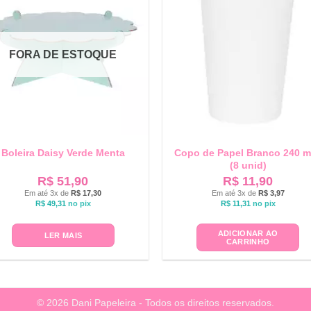
FORA DE ESTOQUE
Boleira Daisy Verde Menta
Copo de Papel Branco 240 m
(8 unid)
R$
51,90
R$
11,90
Em até 3x de
R$
17,30
Em até 3x de
R$
3,97
R$
49,31
no pix
R$
11,31
no pix
ADICIONAR AO
LER MAIS
CARRINHO
© 2026 Dani Papeleira - Todos os direitos reservados.