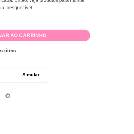
ançada. Então, veja produtos para montar
ia inesquecível.
dade
NAR AO CARRINHO
s úteis
Simular