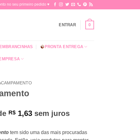
o no seu primeiro pedido ♥​
0
ENTRAR
EMBRANCINHAS
PRONTA ENTREGA
 EMPRESA
ACAMPAMENTO
amento
 de
1,63
sem juros
R$
nto
tem sido uma das mais procuradas