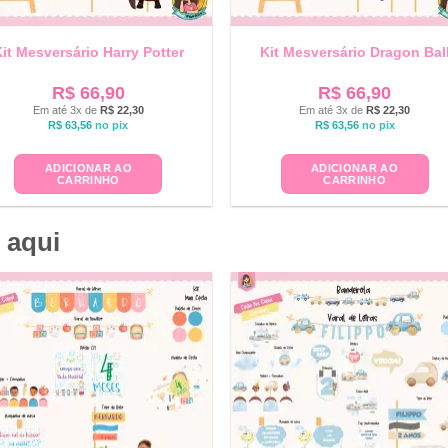
it Mesversário Harry Potter
Kit Mesversário Dragon Bal
R$
66,90
R$
66,90
Em até 3x de
R$
22,30
Em até 3x de
R$
22,30
R$
63,56
no pix
R$
63,56
no pix
ADICIONAR AO
ADICIONAR AO
CARRINHO
CARRINHO
 aqui