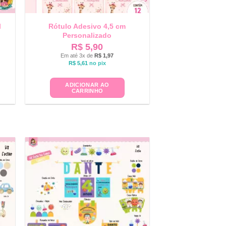
l
Rótulo Adesivo 4,5 cm
Personalizado
R$
5,90
Em até 3x de
R$
1,97
R$
5,61
no pix
ADICIONAR AO
CARRINHO