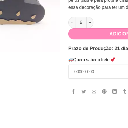
pelos pais e pela própria cri
essa decoração para ter um d
Galocha Acampamento quanti
ADICIO
Prazo de Produção: 21 dia
Quero saber o frete: