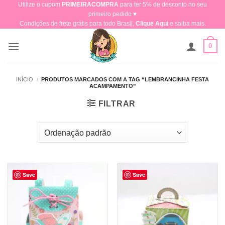
Utilize o cupom
PRIMEIRACOMPRA
para ter 5% de desconto no seu
Skip
primeiro pedido ♥​
to
Condições de frete grátis para todo Brasil,
Clique Aqui
e saiba mais.
content
0
INÍCIO
/
PRODUTOS MARCADOS COM A TAG “LEMBRANCINHA FESTA
ACAMPAMENTO”
FILTRAR
Save
Save