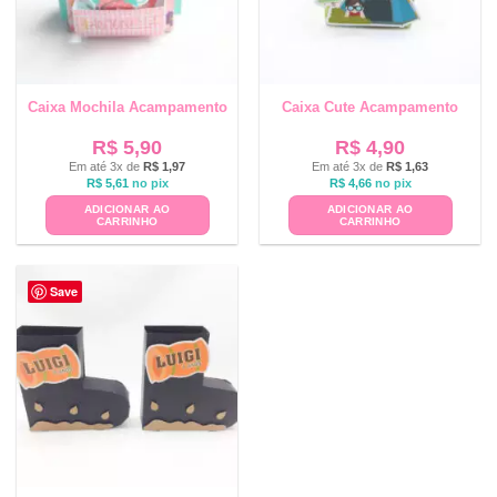
Caixa Mochila Acampamento
Caixa Cute Acampamento
R$
5,90
R$
4,90
Em até 3x de
R$
1,97
Em até 3x de
R$
1,63
R$
5,61
no pix
R$
4,66
no pix
ADICIONAR AO
ADICIONAR AO
CARRINHO
CARRINHO
Save