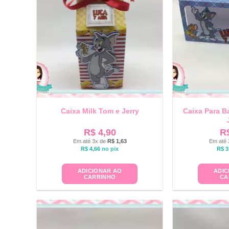
Caixa Milk Tom e Jerry
Caixa Para B
R$
4,90
R
Em até 3x de
R$
1,63
Em até 
R$
4,66
no pix
R$
3
ADICIONAR AO
ADIC
CARRINHO
CA