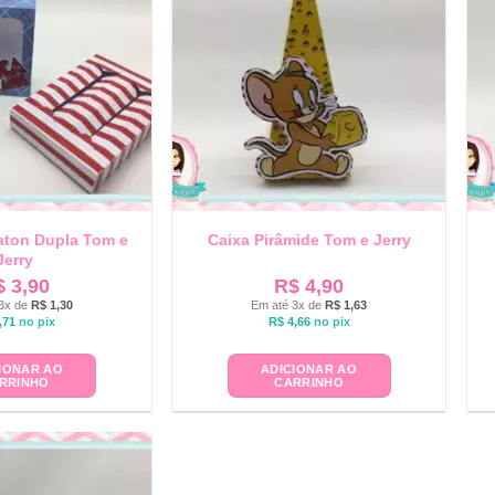
aton Dupla Tom e
Caixa Pirâmide Tom e Jerry
Jerry
$
3,90
R$
4,90
3x de
R$
1,30
Em até 3x de
R$
1,63
,71
no pix
R$
4,66
no pix
IONAR AO
ADICIONAR AO
RRINHO
CARRINHO