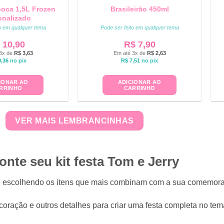
poca 1,5L Frozen
Brasileirão 450ml
onalizado
to em qualquer tema
Pode ser feito em qualquer tema
10,90
R$
7,90
3x de
R$
3,63
Em até 3x de
R$
2,63
,36
no pix
R$
7,51
no pix
IONAR AO
ADICIONAR AO
RRINHO
CARRINHO
VER MAIS LEMBRANCINHAS
nte seu kit festa Tom e Jerry
to, escolhendo os itens que mais combinam com a sua comemo
oração e outros detalhes para criar uma festa completa no tem