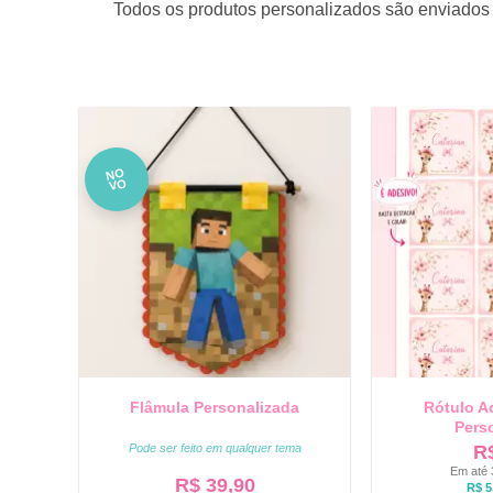
Todos os produtos personalizados são enviados 
NO
VO
Flâmula Personalizada
Rótulo A
Pers
Pode ser feito em qualquer tema
R
Em até 
R$
39,90
R$
5