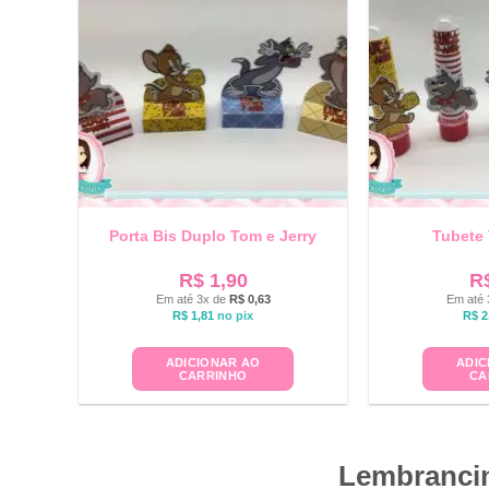
Porta Bis Duplo Tom e Jerry
Tubete 
R$
1,90
R
Em até 3x de
R$
0,63
Em até 
R$
1,81
no pix
R$
2
ADICIONAR AO
ADIC
CARRINHO
CA
Lembrancin