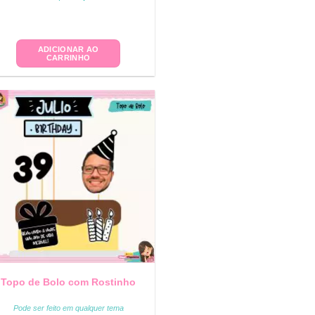
ADICIONAR AO
CARRINHO
Topo de Bolo com Rostinho
Pode ser feito em qualquer tema