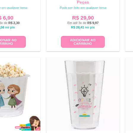
Peças
to em qualquer tema
Pode ser feito em qualquer tema
$
6,90
R$
29,90
3x de
R$
2,30
Em até 3x de
R$
9,97
,56
no pix
R$
28,41
no pix
IONAR AO
ADICIONAR AO
RRINHO
CARRINHO