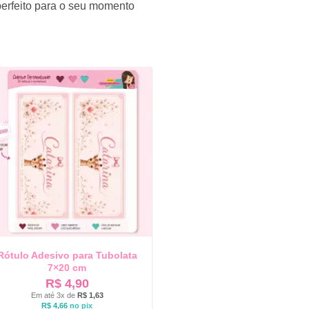
perfeito para o seu momento
Rótulo Adesivo para Tubolata
7×20 cm
R$
4,90
Em até 3x de
R$
1,63
R$
4,66
no pix