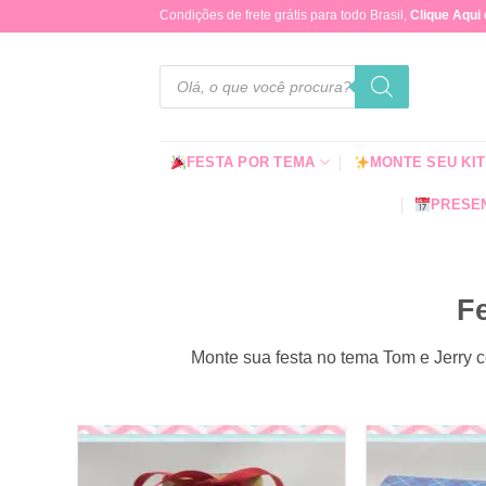
Skip
Condições de frete grátis para todo Brasil,
Clique Aqui
to
content
Pesquisar
produtos
FESTA POR TEMA
MONTE SEU KIT
PRESEN
F
Monte sua festa no tema Tom e Jerry c