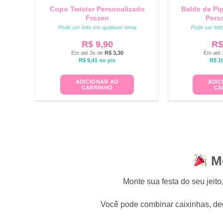
Copo Twister Personalizado
Balde de Pi
Frozen
Pers
Pode ser feito em qualquer tema
Pode ser fei
R$
9,90
R$
Em até 3x de
R$
3,30
Em até 
R$
9,41
no pix
R$
10
ADICIONAR AO
ADIC
CARRINHO
CA
Mo
Monte sua festa do seu jei
Você pode combinar caixinhas, dec