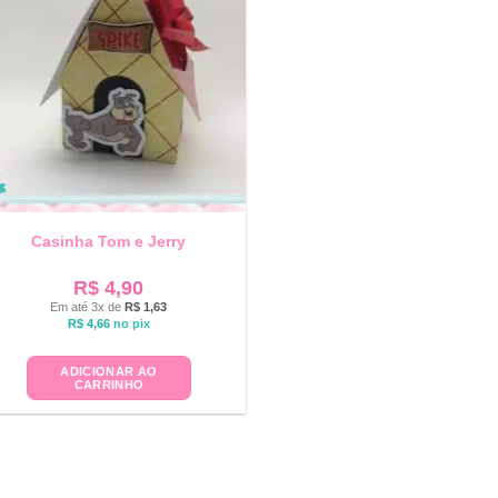
Casinha Tom e Jerry
R$
4,90
Em até 3x de
R$
1,63
R$
4,66
no pix
ADICIONAR AO
CARRINHO