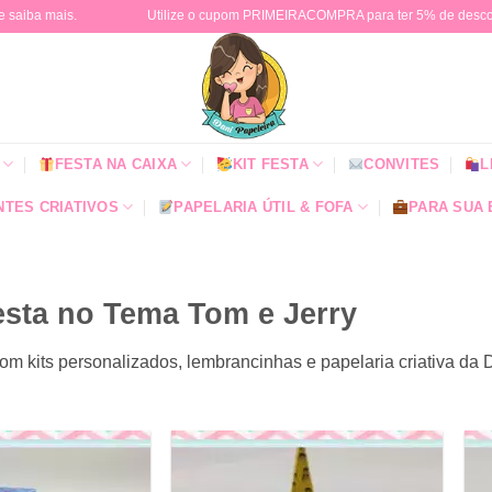
e saiba mais.
Utilize o cupom PRIMEIRACOMPRA para ter 5% de descont
FESTA NA CAIXA
KIT FESTA
CONVITES
L
TES CRIATIVOS
PAPELARIA ÚTIL & FOFA
PARA SUA
esta no Tema Tom e Jerry
om kits personalizados, lembrancinhas e papelaria criativa da