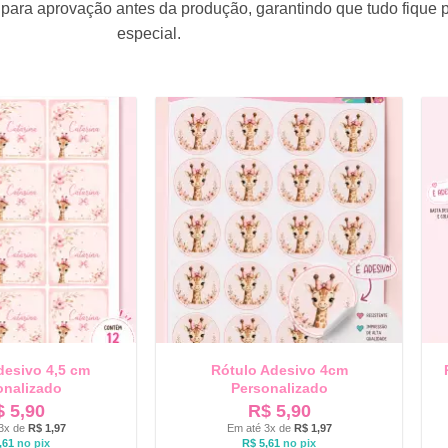
para aprovação antes da produção, garantindo que tudo fique 
especial.
desivo 4,5 cm
Rótulo Adesivo 4cm
onalizado
Personalizado
$
5,90
R$
5,90
3x de
R$
1,97
Em até 3x de
R$
1,97
,61
no pix
R$
5,61
no pix