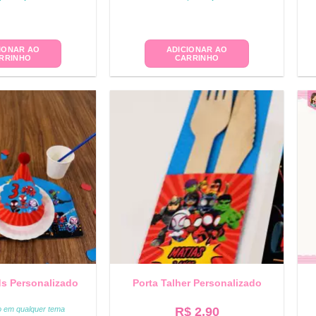
IONAR AO
ADICIONAR AO
RRINHO
CARRINHO
ds Personalizado
Porta Talher Personalizado
to em qualquer tema
R$
2,90