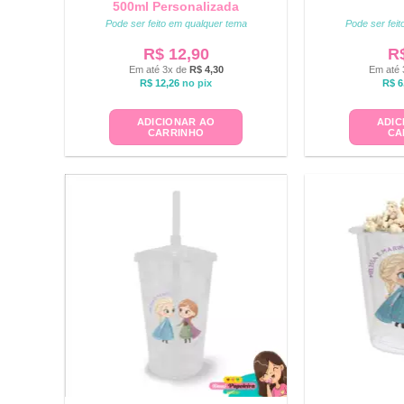
500ml Personalizada
Pode ser feito em qualquer tema
Pode ser fei
R$
12,90
R
Em até 3x de
R$
4,30
Em até 
R$
12,26
no pix
R$
6
ADICIONAR AO
ADIC
CARRINHO
CA