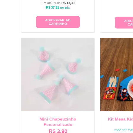
Em até 3x de
R$
13,30
R$
37,91
no pix
ADICIONAR AO
ADIC
CARRINHO
CA
Mini Chapeuzinho
Kit Mesa Ki
Personalizado
R$
3,90
Pode ser fei