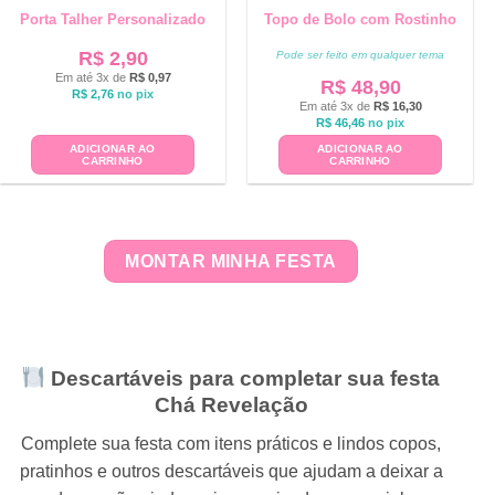
Porta Talher Personalizado
Topo de Bolo com Rostinho
R$
2,90
Pode ser feito em qualquer tema
Em até 3x de
R$
0,97
R$
48,90
R$
2,76
no pix
Em até 3x de
R$
16,30
R$
46,46
no pix
ADICIONAR AO
ADICIONAR AO
CARRINHO
CARRINHO
MONTAR MINHA FESTA
Descartáveis para completar sua festa
Chá Revelação
Complete sua festa com itens práticos e lindos copos,
pratinhos e outros descartáveis que ajudam a deixar a