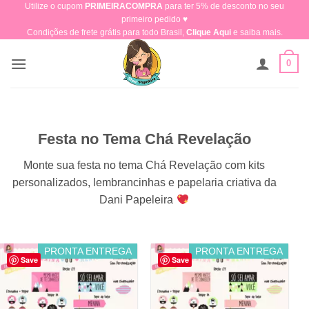
Utilize o cupom
PRIMEIRACOMPRA
para ter 5% de desconto no seu
Skip
primeiro pedido ♥​
to
Condições de frete grátis para todo Brasil,
Clique Aqui
e saiba mais.
content
0
Festa no Tema Chá Revelação
Monte sua festa no tema Chá Revelação com kits
personalizados, lembrancinhas e papelaria criativa da
Dani Papeleira
PRONTA ENTREGA
PRONTA ENTREGA
Save
Save