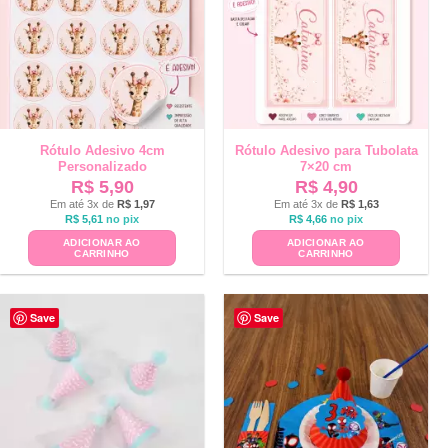
Rótulo Adesivo 4cm
Rótulo Adesivo para Tubolata
Personalizado
7×20 cm
R$
5,90
R$
4,90
Em até 3x de
R$
1,97
Em até 3x de
R$
1,63
R$
5,61
no pix
R$
4,66
no pix
ADICIONAR AO
ADICIONAR AO
CARRINHO
CARRINHO
Save
Save