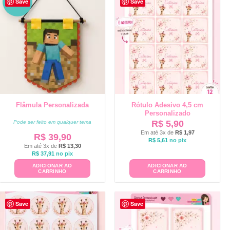
Save
Save
VO
Flâmula Personalizada
Rótulo Adesivo 4,5 cm
Personalizado
R$
5,90
Pode ser feito em qualquer tema
Em até 3x de
R$
1,97
R$
39,90
R$
5,61
no pix
Em até 3x de
R$
13,30
R$
37,91
no pix
ADICIONAR AO
ADICIONAR AO
CARRINHO
CARRINHO
Save
Save