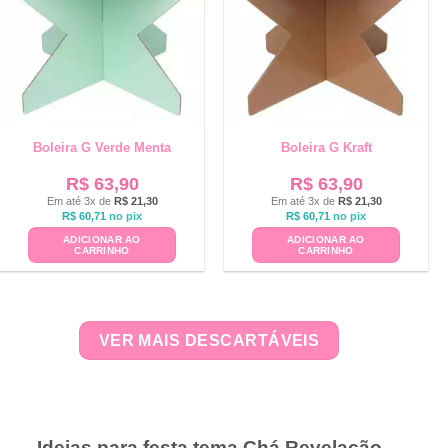
Boleira G Verde Menta
Boleira G Kraft
R$
63,90
R$
63,90
Em até 3x de
R$
21,30
Em até 3x de
R$
21,30
R$
60,71
no pix
R$
60,71
no pix
ADICIONAR AO
ADICIONAR AO
CARRINHO
CARRINHO
VER MAIS DESCARTÁVEIS
Ideias para festa tema Chá Revelação