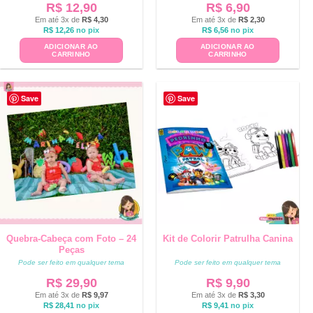
R$
12,90
R$
6,90
Em até 3x de
R$
4,30
Em até 3x de
R$
2,30
R$
12,26
no pix
R$
6,56
no pix
ADICIONAR AO
ADICIONAR AO
CARRINHO
CARRINHO
Save
Save
Quebra-Cabeça com Foto – 24
Kit de Colorir Patrulha Canina
Peças
Pode ser feito em qualquer tema
Pode ser feito em qualquer tema
R$
29,90
R$
9,90
Em até 3x de
R$
9,97
Em até 3x de
R$
3,30
R$
28,41
no pix
R$
9,41
no pix