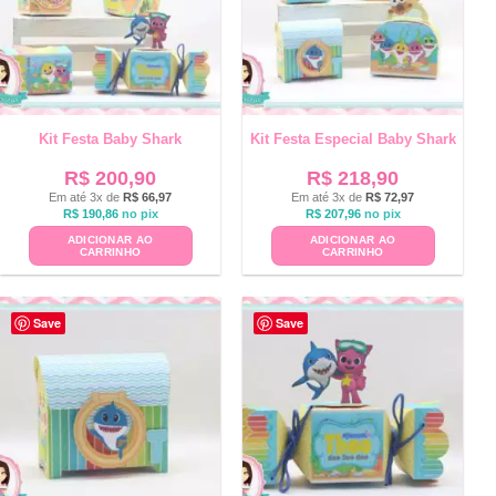
Kit Festa Baby Shark
Kit Festa Especial Baby Shark
R$
200,90
R$
218,90
Em até 3x de
R$
66,97
Em até 3x de
R$
72,97
R$
190,86
no pix
R$
207,96
no pix
ADICIONAR AO
ADICIONAR AO
CARRINHO
CARRINHO
Save
Save