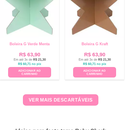
Boleira G Verde Menta
Boleira G Kraft
R$
63,90
R$
63,90
Em até 3x de
R$
21,30
Em até 3x de
R$
21,30
R$
60,71
no pix
R$
60,71
no pix
ADICIONAR AO
ADICIONAR AO
CARRINHO
CARRINHO
VER MAIS DESCARTÁVEIS