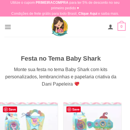
Utilize o cupom
PRIMEIRACOMPRA
para ter 5% de desconto no seu
Skip
primeiro pedido ♥​
to
Condições de frete grátis para todo Brasil,
Clique Aqui
e saiba mais.
content
0
Festa no Tema Baby Shark
Monte sua festa no tema Baby Shark com kits
personalizados, lembrancinhas e papelaria criativa da
Dani Papeleira
Save
Save