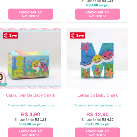
Em até 3x de
R$
1,63
R$
4,66
no pix
ADICIONAR AO
ADICIONAR AO
CARRINHO
CARRINHO
Save
Save
Caixa Twinkle Baby Shark
Letras 3d Baby Shark
Pode ser feito em qualquer tema
Pode ser feito em qualquer tema
R$
4,90
R$
12,90
Em até 3x de
R$
1,63
Em até 3x de
R$
4,30
R$
4,66
no pix
R$
12,26
no pix
ADICIONAR AO
ADICIONAR AO
CARRINHO
CARRINHO