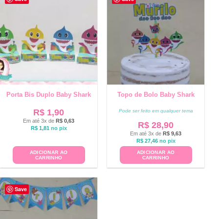
Porta Bis Duplo Baby Shark
Topo de Bolo Baby Shark
R$
1,90
Pode ser feito em qualquer tema
Em até 3x de
R$
0,63
R$
28,90
R$
1,81
no pix
Em até 3x de
R$
9,63
R$
27,46
no pix
ADICIONAR AO
ADICIONAR AO
CARRINHO
CARRINHO
Save