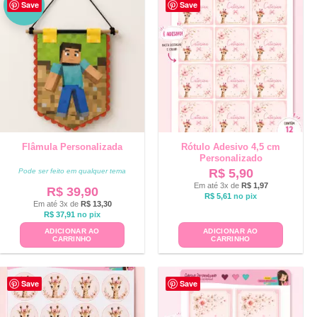
NO
Save
Save
VO
Flâmula Personalizada
Rótulo Adesivo 4,5 cm
Personalizado
R$
5,90
Pode ser feito em qualquer tema
Em até 3x de
R$
1,97
R$
39,90
R$
5,61
no pix
Em até 3x de
R$
13,30
R$
37,91
no pix
ADICIONAR AO
ADICIONAR AO
CARRINHO
CARRINHO
Save
Save