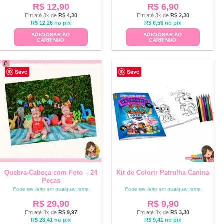
R$
12,90
R$
6,90
Em até 3x de
R$
4,30
Em até 3x de
R$
2,30
R$
12,26
no pix
R$
6,56
no pix
ADICIONAR AO
ADICIONAR AO
CARRINHO
CARRINHO
Save
Save
Quebra-Cabeça com Foto – 24
Kit de Colorir Patrulha Canina
Peças
Pode ser feito em qualquer tema
Pode ser feito em qualquer tema
R$
29,90
R$
9,90
Em até 3x de
R$
9,97
Em até 3x de
R$
3,30
R$
28,41
no pix
R$
9,41
no pix