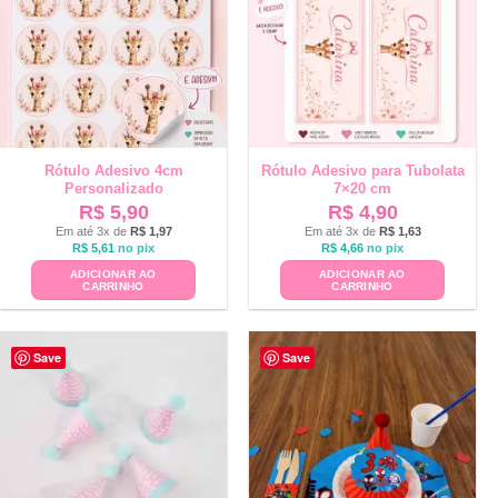
Rótulo Adesivo 4cm
Rótulo Adesivo para Tubolata
Personalizado
7×20 cm
R$
5,90
R$
4,90
Em até 3x de
R$
1,97
Em até 3x de
R$
1,63
R$
5,61
no pix
R$
4,66
no pix
ADICIONAR AO
ADICIONAR AO
CARRINHO
CARRINHO
Save
Save