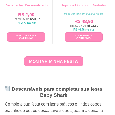
Porta Talher Personalizado
Topo de Bolo com Rostinho
R$
2,90
Pode ser feito em qualquer tema
Em até 3x de
R$
0,97
R$
48,90
R$
2,76
no pix
Em até 3x de
R$
16,30
R$
46,46
no pix
ADICIONAR AO
ADICIONAR AO
CARRINHO
CARRINHO
MONTAR MINHA FESTA
Descartáveis para completar sua festa
Baby Shark
Complete sua festa com itens práticos e lindos copos,
pratinhos e outros descartáveis que ajudam a deixar a