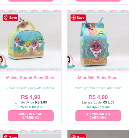
Save
Save
Maleta Round Baby Shark
Mini Milk Baby Shark
Pode ser feito em qualquer tema
Pode ser feito em qualquer tema
R$
4,90
R$
4,90
Em até 3x de
R$
1,63
Em até 3x de
R$
1,63
R$
4,66
no pix
R$
4,66
no pix
ADICIONAR AO
ADICIONAR AO
CARRINHO
CARRINHO
Save
Save