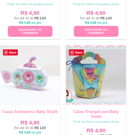
Pode ser feito em qualquer tema
Pode ser feito em qualquer tema
R$
4,90
R$
4,90
Em até 3x de
R$
1,63
Em até 3x de
R$
1,63
R$
4,66
no pix
R$
4,66
no pix
ADICIONAR AO
ADICIONAR AO
CARRINHO
CARRINHO
Save
Save
Caixa Submarino Baby Shark
Caixa TrianguLove Baby
Shark
R$
4,90
Pode ser feito em qualquer tema
Em até 3x de
R$
1,63
R$
4,90
R$
4,66
no pix