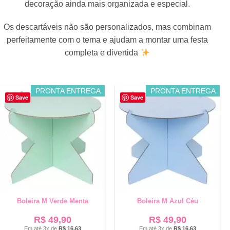
decoração ainda mais organizada e especial.
Os descartáveis não são personalizados, mas combinam
perfeitamente com o tema e ajudam a montar uma festa
completa e divertida
PRONTA ENTREGA
PRONTA ENTREGA
Save
Save
Boleira M Verde Menta
Boleira M Azul Céu
R$
49,90
R$
49,90
Em até 3x de
R$
16,63
Em até 3x de
R$
16,63