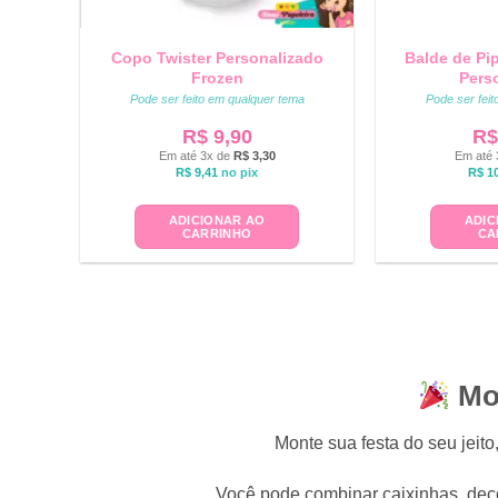
Copo Twister Personalizado
Balde de Pi
Frozen
Pers
Pode ser feito em qualquer tema
Pode ser fei
R$
9,90
R$
Em até 3x de
R$
3,30
Em até 
R$
9,41
no pix
R$
10
ADICIONAR AO
ADIC
CARRINHO
CA
Mon
Monte sua festa do seu jei
Você pode combinar caixinhas, deco