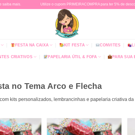
e saiba mais.
Utilize o cupom PRIMEIRACOMPRA para ter 5% de descont
FESTA NA CAIXA
KIT FESTA
CONVITES
L
TES CRIATIVOS
PAPELARIA ÚTIL & FOFA
PARA SUA
sta no Tema Arco e Flecha
com kits personalizados, lembrancinhas e papelaria criativa d