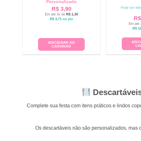
Personalizado
R$
3,90
Pode ser fei
Em até 3x de
R$
1,30
R$
R$
3,71
no pix
Em até 
R$
18
ADIC
ADICIONAR AO
CA
CARRINHO
Descartáveis
Complete sua festa com itens práticos e lindos cop
Os descartáveis não são personalizados, mas 