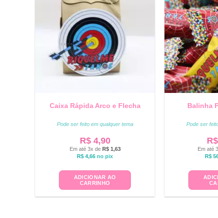
Caixa Rápida Arco e Flecha
Balinha 
Pode ser feito em qualquer tema
Pode ser fei
R$
4,90
R$
Em até 3x de
R$
1,63
Em até 
R$
4,66
no pix
R$
56
ADICIONAR AO
ADIC
CARRINHO
CA