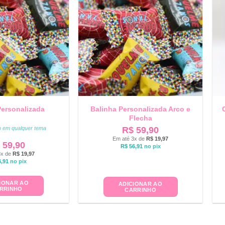
Personalizada
Balinha Personalizada Arco e
Flecha
to em qualquer tema
R$
59,90
Em até 3x de
R$
19,97
59,90
R$
56,91
no pix
3x de
R$
19,97
,91
no pix
IONAR AO
ADICIONAR AO
RRINHO
CARRINHO