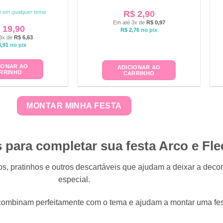
to em qualquer tema
R$
2,90
Em até 3x de
R$
0,97
19,90
R$
2,76
no pix
3x de
R$
6,63
,91
no pix
IONAR AO
ADICIONAR AO
RRINHO
CARRINHO
MONTAR MINHA FESTA
 para completar sua festa Arco e Fl
os, pratinhos e outros descartáveis que ajudam a deixar a dec
especial.
combinam perfeitamente com o tema e ajudam a montar uma fes