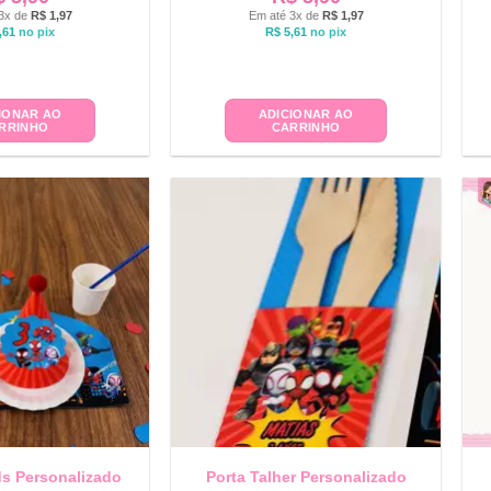
3x de
R$
1,97
Em até 3x de
R$
1,97
,61
no pix
R$
5,61
no pix
IONAR AO
ADICIONAR AO
RRINHO
CARRINHO
ds Personalizado
Porta Talher Personalizado