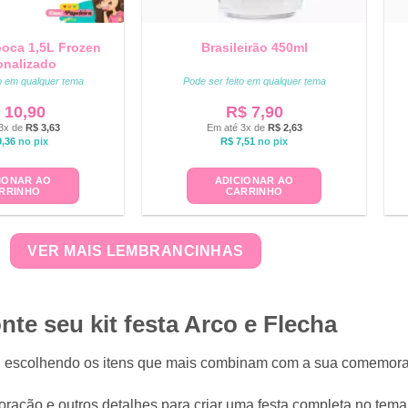
poca 1,5L Frozen
Brasileirão 450ml
onalizado
to em qualquer tema
Pode ser feito em qualquer tema
10,90
R$
7,90
3x de
R$
3,63
Em até 3x de
R$
2,63
,36
no pix
R$
7,51
no pix
IONAR AO
ADICIONAR AO
RRINHO
CARRINHO
VER MAIS LEMBRANCINHAS
te seu kit festa Arco e Flecha
to, escolhendo os itens que mais combinam com a sua comemo
ração e outros detalhes para criar uma festa completa no tema