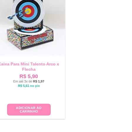
Caixa Para Mini Talento Arco e
Flecha
R$
5,90
Em até 3x de
R$
1,97
R$
5,61
no pix
ADICIONAR AO
CARRINHO