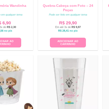
mória Wandinha
Quebra-Cabeça com Foto – 24
Peças
to em qualquer tema
Pode ser feito em qualquer tema
$
6,90
R$
29,90
3x de
R$
2,30
Em até 3x de
R$
9,97
,56
no pix
R$
28,41
no pix
IONAR AO
ADICIONAR AO
RRINHO
CARRINHO