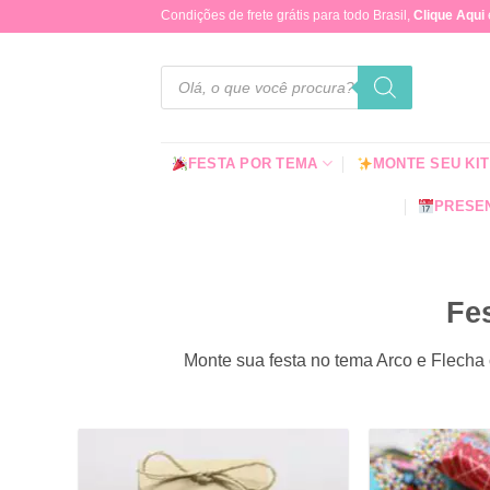
Skip
Condições de frete grátis para todo Brasil,
Clique Aqui
to
content
Pesquisar
produtos
FESTA POR TEMA
MONTE SEU KIT
PRESEN
Fe
Monte sua festa no tema Arco e Flecha 