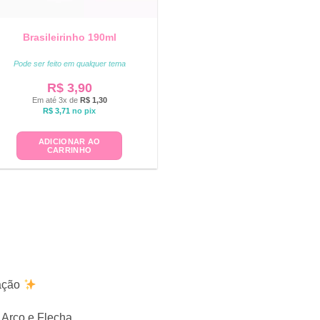
Brasileirinho 190ml
Pode ser feito em qualquer tema
R$
3,90
Em até 3x de
R$
1,30
R$
3,71
no pix
ADICIONAR AO
CARRINHO
ração
 Arco e Flecha.