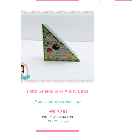
Porta Guardanapo Angry Birds
Pode ser feito em qualquer tema
R$
3,90
Em até 3x de
R$
1,30
R$
3,71
no pix