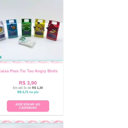
Caixa Para Tic Tac Angry Birds
R$
3,90
Em até 3x de
R$
1,30
R$
3,71
no pix
ADICIONAR AO
CARRINHO