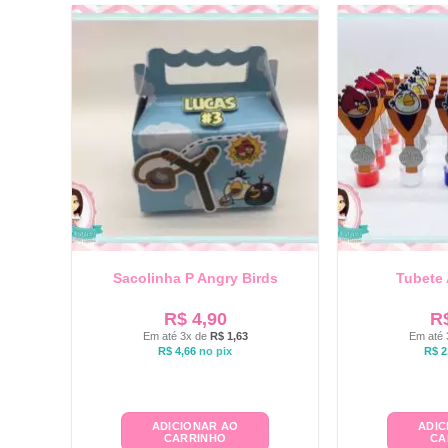
Sacolinha P Angry Birds
Tubete 
R$
4,90
R
Em até 3x de
R$
1,63
Em até 
R$
4,66
no pix
R$
2
ADICIONAR AO
ADIC
CARRINHO
CA