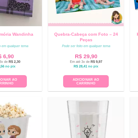
mória Wandinha
Quebra-Cabeça com Foto – 24
Peças
to em qualquer tema
Pode ser feito em qualquer tema
$
6,90
R$
29,90
3x de
R$
2,30
Em até 3x de
R$
9,97
,56
no pix
R$
28,41
no pix
IONAR AO
ADICIONAR AO
RRINHO
CARRINHO