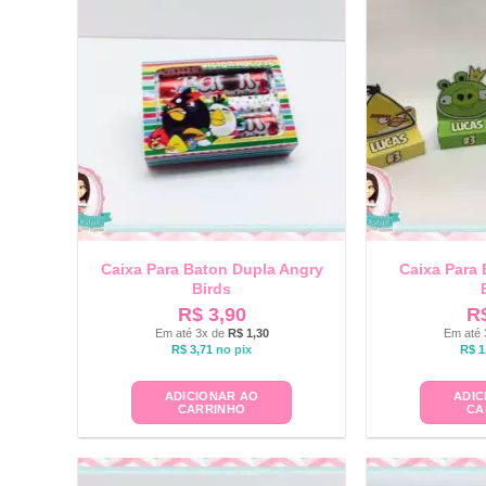
Caixa Para Baton Dupla Angry
Caixa Para 
Birds
R$
3,90
R
Em até 3x de
R$
1,30
Em até 
R$
3,71
no pix
R$
1
ADICIONAR AO
ADIC
CARRINHO
CA