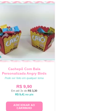
Cachepô Com Bala
Personalizada Angry Birds
Pode ser feito em qualquer tema
R$
9,90
Em até 3x de
R$
3,30
R$
9,41
no pix
ADICIONAR AO
CARRINHO