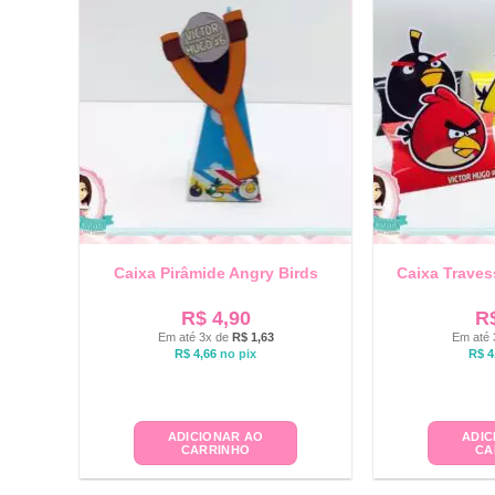
Caixa Pirâmide Angry Birds
Caixa Traves
R$
4,90
R
Em até 3x de
R$
1,63
Em até 
R$
4,66
no pix
R$
4
ADICIONAR AO
ADIC
CARRINHO
CA