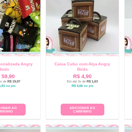
sonalizada Angry
Caixa Cubo com Alça Angry
Birds
Birds
59,90
R$
4,90
3x de
R$
19,97
Em até 3x de
R$
1,63
,91
no pix
R$
4,66
no pix
IONAR AO
ADICIONAR AO
RRINHO
CARRINHO