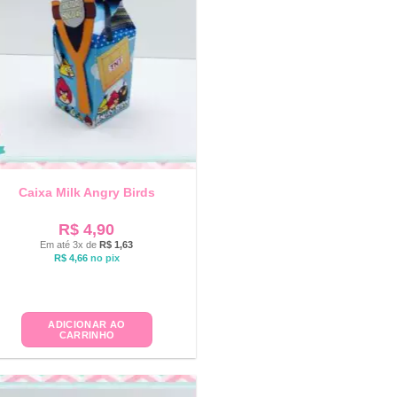
Caixa Milk Angry Birds
R$
4,90
Em até 3x de
R$
1,63
R$
4,66
no pix
ADICIONAR AO
CARRINHO