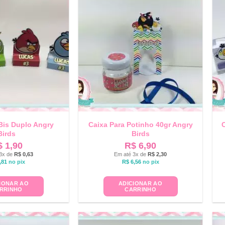
Bis Duplo Angry
Caixa Para Potinho 40gr Angry
Birds
Birds
$
1,90
R$
6,90
3x de
R$
0,63
Em até 3x de
R$
2,30
,81
no pix
R$
6,56
no pix
IONAR AO
ADICIONAR AO
RRINHO
CARRINHO