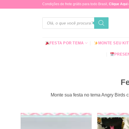
Skip
Condições de frete grátis para todo Brasil,
Clique Aqui
to
content
Pesquisar
produtos
FESTA POR TEMA
MONTE SEU KIT
PRESEN
Fe
Monte sua festa no tema Angry Birds c