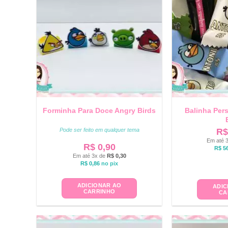
Forminha Para Doce Angry Birds
Balinha Per
Pode ser feito em qualquer tema
R$
Em até 
R$
0,90
R$
56
Em até 3x de
R$
0,30
R$
0,86
no pix
ADICIONAR AO
ADIC
CARRINHO
CA