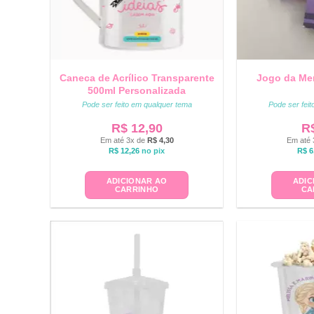
Caneca de Acrílico Transparente
Jogo da Me
500ml Personalizada
Pode ser feito em qualquer tema
Pode ser fei
R$
12,90
R
Em até 3x de
R$
4,30
Em até 
R$
12,26
no pix
R$
6
ADICIONAR AO
ADIC
CARRINHO
CA