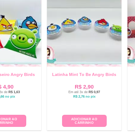
seiro Angry Birds
Latinha Mint To Be Angry Birds
$
4,90
R$
2,90
3x de
R$
1,63
Em até 3x de
R$
0,97
,66
no pix
R$
2,76
no pix
IONAR AO
ADICIONAR AO
RRINHO
CARRINHO