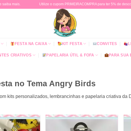
e saiba mais.
Utilize o cupom PRIMEIRACOMPRA para ter 5% de descont
FESTA NA CAIXA
KIT FESTA
CONVITES
L
TES CRIATIVOS
PAPELARIA ÚTIL & FOFA
PARA SUA
sta no Tema Angry Birds
om kits personalizados, lembrancinhas e papelaria criativa da