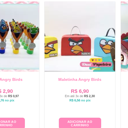
Angry Birds
Maletinha Angry Birds
$
2,90
R$
6,90
3x de
R$
0,97
Em até 3x de
R$
2,30
,76
no pix
R$
6,56
no pix
IONAR AO
ADICIONAR AO
RRINHO
CARRINHO