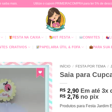
e saiba mais.
Utilize o cupom PRIMEIRACOMPRA para ter 5% de descont
FESTA NA CAIXA
KIT FESTA
CONVITES
L
TES CRIATIVOS
PAPELARIA ÚTIL & FOFA
PARA SUA
INÍCIO
/
FESTA POR TEMA
/
Saia para Cupc
2,90
Em até 3x
R$
2,76
no pix
R$
Produtos para Festa Jardim E