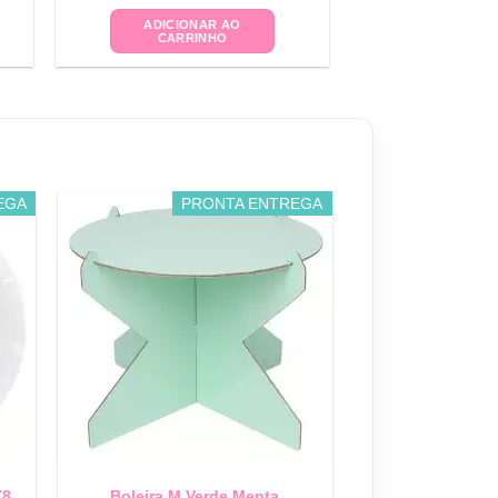
ADICIONAR AO
CARRINHO
EGA
PRONTA ENTREGA
(8
Boleira M Verde Menta