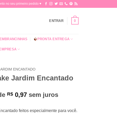
o no seu primeiro pedido ♥​
0
ENTRAR
EMBRANCINHAS
PRONTA ENTREGA
 EMPRESA
JARDIM ENCANTADO
ake Jardim Encantado
 de
0,97
sem juros
R$
ncantado feitos especialmente para você.