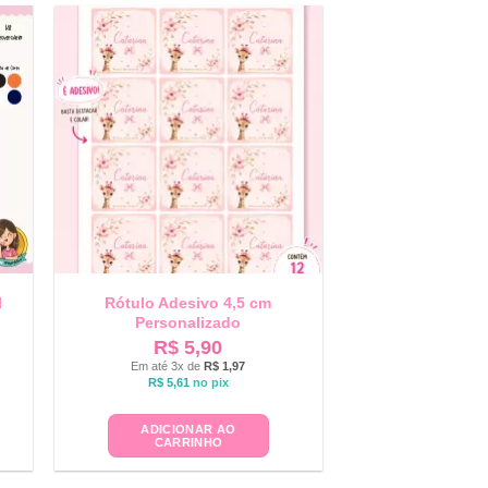
l
Rótulo Adesivo 4,5 cm
Personalizado
R$
5,90
Em até 3x de
R$
1,97
R$
5,61
no pix
ADICIONAR AO
CARRINHO