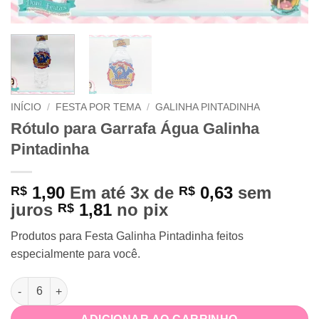
INÍCIO
/
FESTA POR TEMA
/
GALINHA PINTADINHA
Rótulo para Garrafa Água Galinha
Pintadinha
1,90
Em até 3x de
0,63
sem
R$
R$
juros
1,81
no pix
R$
Produtos para Festa Galinha Pintadinha feitos
especialmente para você.
Rótulo para Garrafa Água Galinha Pintadinha quantidade