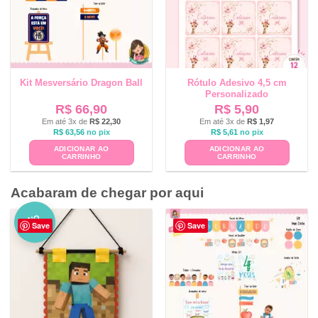
Kit Mesversário Dragon Ball
Rótulo Adesivo 4,5 cm
Personalizado
R$
66,90
R$
5,90
Em até 3x de
R$
22,30
Em até 3x de
R$
1,97
R$
63,56
no pix
R$
5,61
no pix
ADICIONAR AO
ADICIONAR AO
CARRINHO
CARRINHO
Acabaram de chegar por aqui
NO
Save
Save
VO