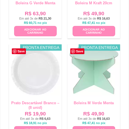
Boleira G Verde Menta
Boleira M Kraft 20cm
R$
63,90
R$
49,90
Em até 3x de
R$
21,30
Em até 3x de
R$
16,63
R$
60,71
no pix
R$
47,41
no pix
ADICIONAR AO
ADICIONAR AO
CARRINHO
CARRINHO
PRONTA ENTREGA
PRONTA ENTREGA
Save
Save
Prato Descartável Branco –
Boleira M Verde Menta
(8 unid)
R$
19,90
R$
49,90
Em até 3x de
R$
6,63
Em até 3x de
R$
16,63
R$
18,91
no pix
R$
47,41
no pix