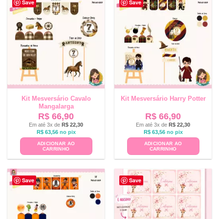
Save
Save
Kit Mesversário Cavalo
Kit Mesversário Harry Potter
Mangalarga
R$
66,90
R$
66,90
Em até 3x de
R$
22,30
Em até 3x de
R$
22,30
R$
63,56
no pix
R$
63,56
no pix
ADICIONAR AO
ADICIONAR AO
CARRINHO
CARRINHO
Save
Save