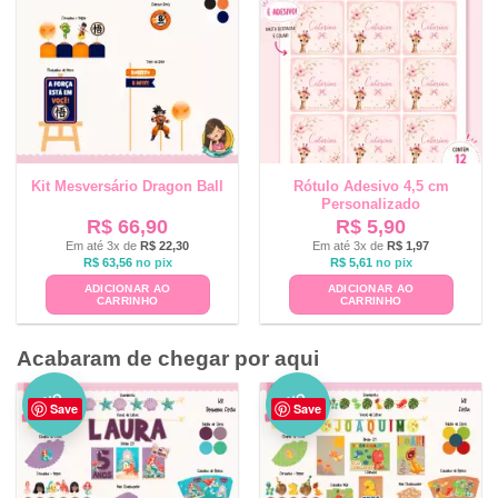
Kit Mesversário Dragon Ball
Rótulo Adesivo 4,5 cm
Personalizado
R$
66,90
R$
5,90
Em até 3x de
R$
22,30
Em até 3x de
R$
1,97
R$
63,56
no pix
R$
5,61
no pix
ADICIONAR AO
ADICIONAR AO
CARRINHO
CARRINHO
Acabaram de chegar por aqui
NO
NO
Save
Save
VO
VO