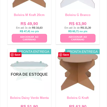
Boleira M Kraft 20cm
Boleira G Branco
R$
49,90
R$
63,90
Em até 3x de
R$
16,63
Em até 3x de
R$
21,30
R$
47,41
no pix
R$
60,71
no pix
ADICIONAR AO
ADICIONAR AO
CARRINHO
CARRINHO
PRONTA ENTREGA
PRONTA ENTREGA
Save
Save
FORA DE ESTOQUE
Boleira Daisy Verde Menta
Boleira G Kraft
R$
51,90
R$
63,90