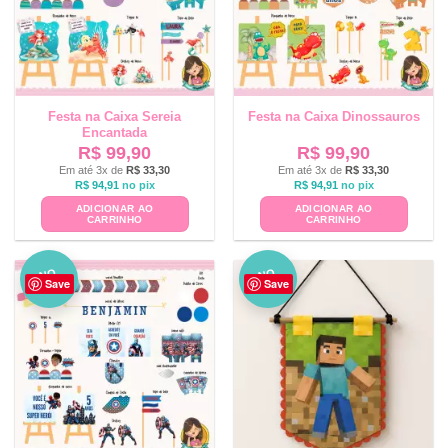
Festa na Caixa Sereia
Festa na Caixa Dinossauros
Encantada
R$
99,90
R$
99,90
Em até 3x de
R$
33,30
Em até 3x de
R$
33,30
R$
94,91
no pix
R$
94,91
no pix
ADICIONAR AO
ADICIONAR AO
CARRINHO
CARRINHO
NO
NO
Save
Save
VO
VO