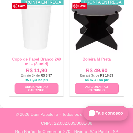
PRONTA ENTREGA
PRONTA ENTREGA
Save
Save
Copo de Papel Branco 240
Boleira M Preta
ml – (8 unid)
R$
11,90
R$
49,90
Em até 3x de
R$
3,97
Em até 3x de
R$
16,63
R$
11,31
no pix
R$
47,41
no pix
ADICIONAR AO
ADICIONAR AO
CARRINHO
CARRINHO
Fale conosco
© 2026 Dani Papeleira - Todos os direitos reservados.
CNPJ: 22.082.039/0001-38
Rua Barão de Comorogi, 270 - Riviera, São Paulo - SP