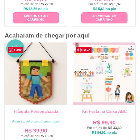
Em até 3x de
R$
22,30
Em até 3x de
R$
1,97
R$
63,56
no pix
R$
5,61
no pix
ADICIONAR AO
ADICIONAR AO
CARRINHO
CARRINHO
Acabaram de chegar por aqui
NO
Save
Save
VO
Flâmula Personalizada
Kit Festa na Caixa ABC
R$
99,90
Pode ser feito em qualquer tema
Em até 3x de
R$
33,30
R$
39,90
R$
94,91
no pix
Em até 3x de
R$
13,30