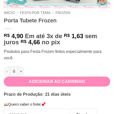
INÍCIO
/
FESTA POR TEMA
/
FROZEN
Porta Tubete Frozen
4,90
Em até 3x de
1,63
sem
R$
R$
juros
4,66
no pix
R$
Produtos para Festa Frozen feitos especialmente para
você.
Porta Tubete Frozen quantidade
ADICIONAR AO CARRINHO
Prazo de Produção: 21 dias úteis
Quero saber o frete: