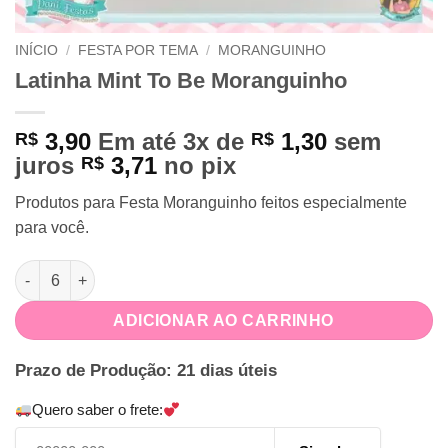
INÍCIO
/
FESTA POR TEMA
/
MORANGUINHO
Latinha Mint To Be Moranguinho
3,90
Em até 3x de
1,30
sem
R$
R$
juros
3,71
no pix
R$
Produtos para Festa Moranguinho feitos especialmente
para você.
Latinha Mint To Be Moranguinho quantidade
ADICIONAR AO CARRINHO
Prazo de Produção: 21 dias úteis
Quero saber o frete: