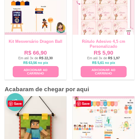
Kit Mesversário Dragon Ball
Rótulo Adesivo 4,5 cm
Personalizado
R$
66,90
R$
5,90
Em até 3x de
R$
22,30
Em até 3x de
R$
1,97
R$
63,56
no pix
R$
5,61
no pix
ADICIONAR AO
ADICIONAR AO
CARRINHO
CARRINHO
Acabaram de chegar por aqui
NO
Save
Save
VO