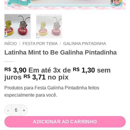
INÍCIO
/
FESTA POR TEMA
/
GALINHA PINTADINHA
Latinha Mint to Be Galinha Pintadinha
3,90
Em até 3x de
1,30
sem
R$
R$
juros
3,71
no pix
R$
Produtos para Festa Galinha Pintadinha feitos
especialmente para você.
Latinha Mint to Be Galinha Pintadinha quantidade
ADICIONAR AO CARRINHO