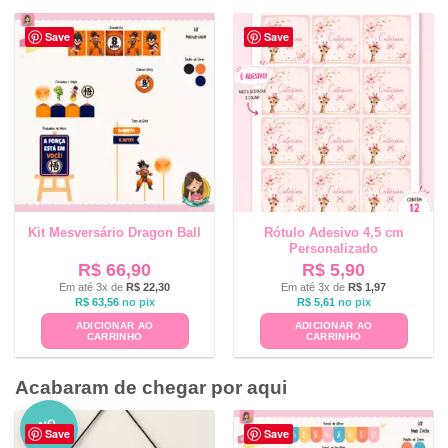
Save
Save
Kit Mesversário Dragon Ball
Rótulo Adesivo 4,5 cm
Personalizado
R$
66,90
R$
5,90
Em até 3x de
R$
22,30
Em até 3x de
R$
1,97
R$
63,56
no pix
R$
5,61
no pix
ADICIONAR AO
ADICIONAR AO
CARRINHO
CARRINHO
Acabaram de chegar por aqui
NO
Save
Save
VO