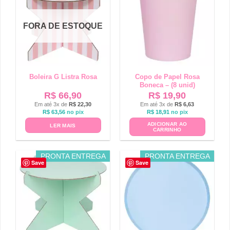
FORA DE ESTOQUE
Boleira G Listra Rosa
Copo de Papel Rosa
Boneca – (8 unid)
R$
66,90
R$
19,90
Em até 3x de
R$
22,30
Em até 3x de
R$
6,63
R$
63,56
no pix
R$
18,91
no pix
ADICIONAR AO
LER MAIS
CARRINHO
PRONTA ENTREGA
PRONTA ENTREGA
Save
Save