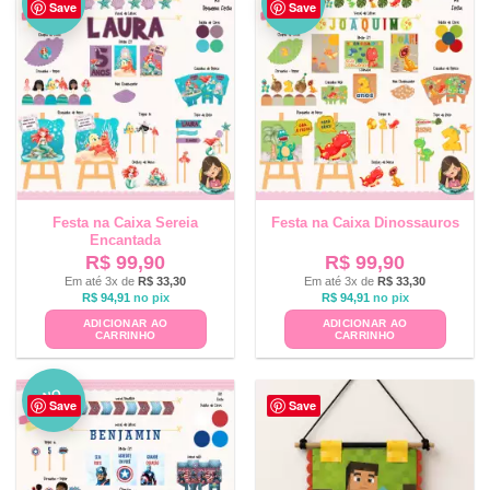
Save
Save
VO
VO
Festa na Caixa Sereia
Festa na Caixa Dinossauros
Encantada
R$
99,90
R$
99,90
Em até 3x de
R$
33,30
Em até 3x de
R$
33,30
R$
94,91
no pix
R$
94,91
no pix
ADICIONAR AO
ADICIONAR AO
CARRINHO
CARRINHO
NO
Save
Save
VO