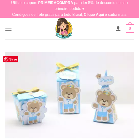
Utilize o cupom
PRIMEIRACOMPRA
para ter 5% de desconto no seu
Skip
primeiro pedido ♥​
to
Condições de frete grátis para todo Brasil,
Clique Aqui
e saiba mais.
content
0
Save